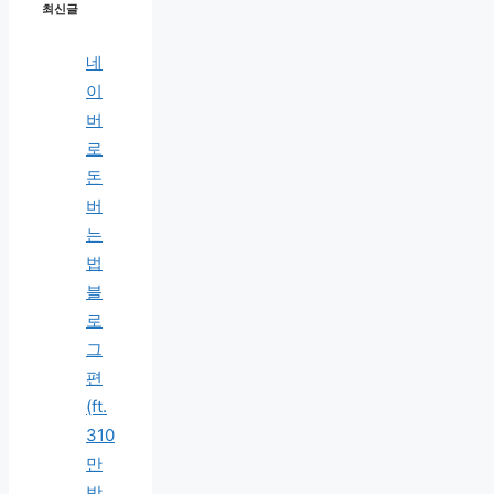
최신글
네
이
버
로
돈
버
는
법
블
로
그
편
(ft.
310
만
방