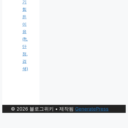
기
힘
든
이
유
(ft.
단
점,
검
색)
© 2026 블로그위키
• 제작됨
GeneratePress