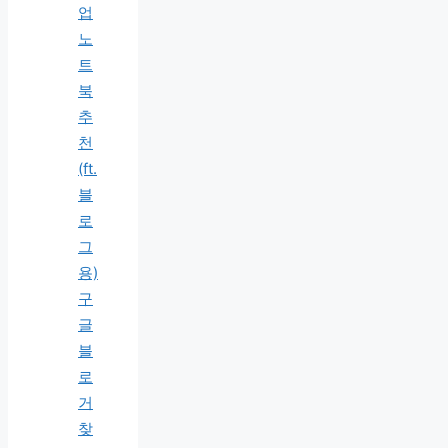
업
노
트
북
추
천
(ft.
블
로
그
용)
구
글
블
로
거
찾