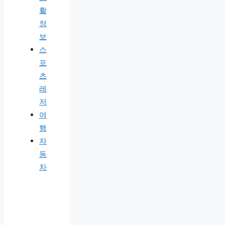
활
정
보
스
포
츠
레
저
여
행
자
동
차