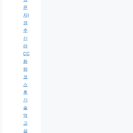
문
자)
경
주
신
라
CC
화
랑
코
스
후
기
술
먹
고
설