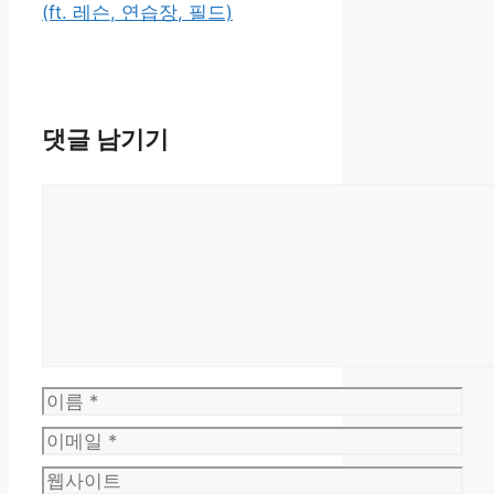
(ft. 레슨, 연습장, 필드)
댓글 남기기
댓
글
이
름
이
메
웹