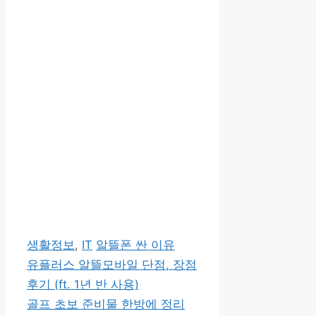
카
태
생활정보
,
IT
알뜰폰 싼 이유
테
그
유플러스 알뜰모바일 단점, 장점
고
후기 (ft. 1년 반 사용)
리
골프 초보 준비물 한방에 정리