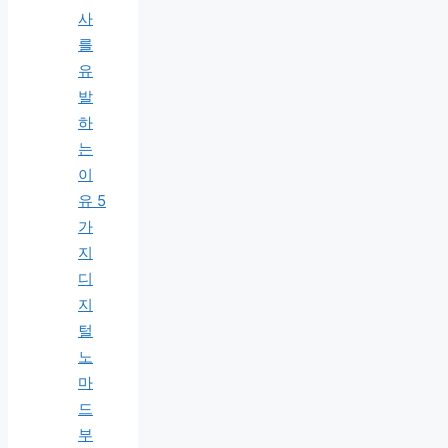
사
를
유
발
하
는
이
유 5
가
지
디
지
털
노
마
드
부