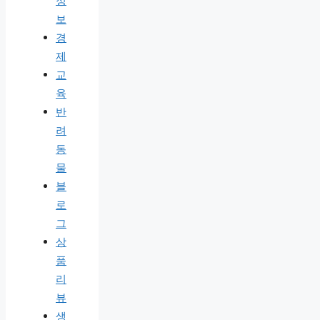
정
보
경
제
교
육
반
려
동
물
블
로
그
상
품
리
뷰
생