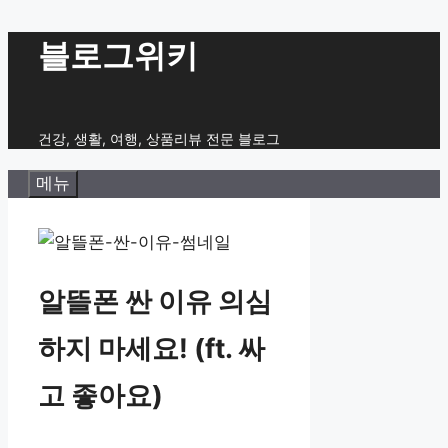
컨
블로그위키
텐
츠
로
건강, 생활, 여행, 상품리뷰 전문 블로그
건
메뉴
너
뛰
기
알뜰폰 싼 이유 의심
하지 마세요! (ft. 싸
고 좋아요)