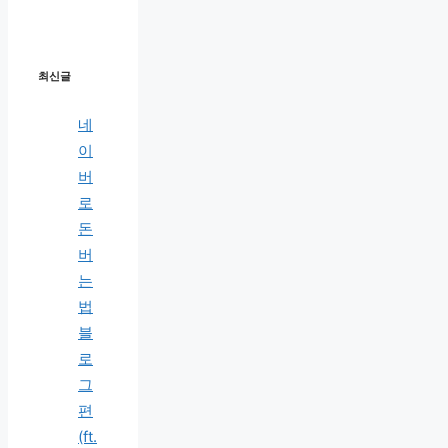
최신글
네
이
버
로
돈
버
는
법
블
로
그
편
(ft.