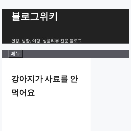
컨
블로그위키
텐
츠
로
건강, 생활, 여행, 상품리뷰 전문 블로그
건
메뉴
너
뛰
기
강아지가 사료를 안
먹어요