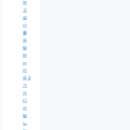
먹
고
설
사
를
유
발
하
는
이
유 5
가
지
디
지
털
노