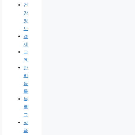
건
강
정
보
경
제
교
육
반
려
동
물
블
로
그
상
품