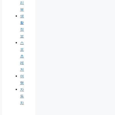
리
뷰
생
활
정
보
스
포
츠
레
저
여
행
자
동
차