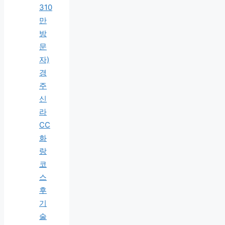
310
만
방
문
자)
경
주
신
라
CC
화
랑
코
스
후
기
술