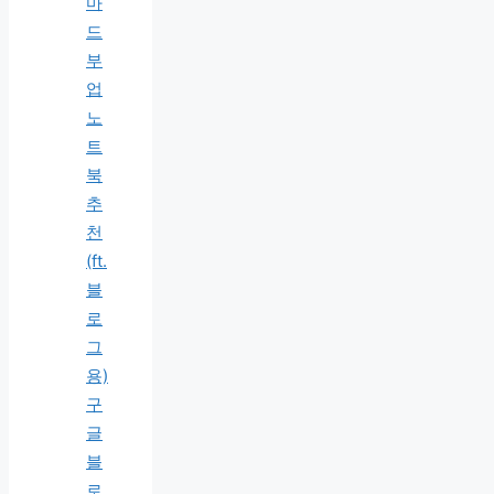
마
드
부
업
노
트
북
추
천
(ft.
블
로
그
용)
구
글
블
로