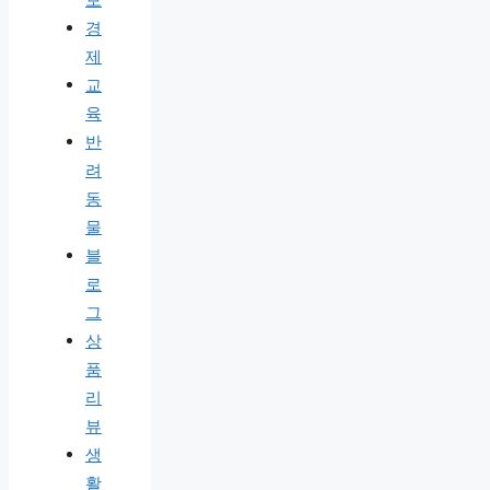
경
제
교
육
반
려
동
물
블
로
그
상
품
리
뷰
생
활