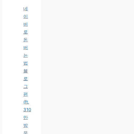
네
이
버
로
돈
버
는
법
블
로
그
편
(ft.
310
만
방
문