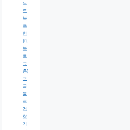
노
트
북
추
천
(ft.
블
로
그
용)
구
글
블
로
거
찾
기