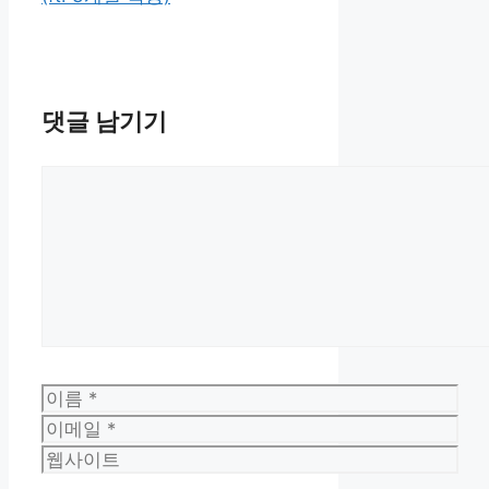
댓글 남기기
댓
글
이
름
이
메
웹
일
사