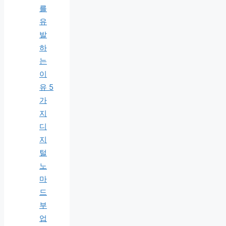
를
유
발
하
는
이
유 5
가
지
디
지
털
노
마
드
부
업