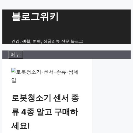
컨
블로그위키
텐
츠
로
건강, 생활, 여행, 상품리뷰 전문 블로그
건
메뉴
너
뛰
기
로봇청소기 센서 종
류 4종 알고 구매하
세요!