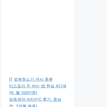
카
태
IT
로봇청소기 센서 종류
테
그
티스토리 돈 버는 법 현실 4단계
고
(ft. 월 100만원)
리
일동제약 비타민C 후기, 효능
(ft. 3개월 복용)