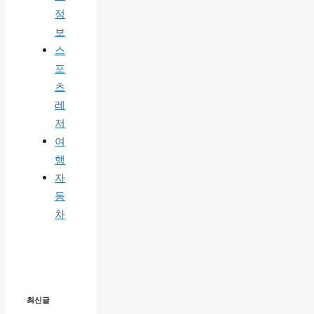
정
보
스
포
츠
레
저
여
행
자
동
차
최신글