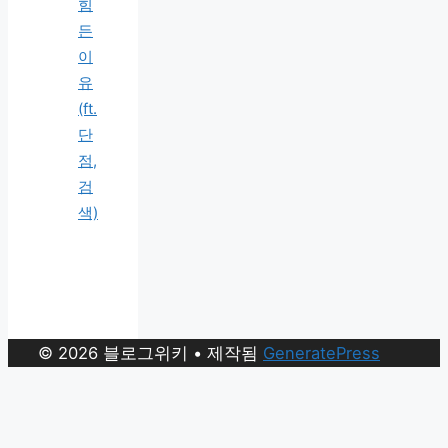
힘
든
이
유
(ft.
단
점,
검
색)
© 2026 블로그위키
• 제작됨
GeneratePress