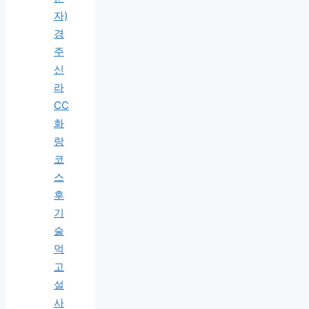
자)
경
주
신
라
CC
화
랑
코
스
후
기
술
먹
고
설
사