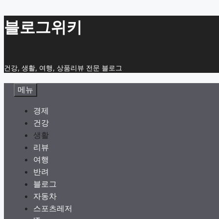
컨
블로그위키
텐
츠
로
건강, 생활, 여행, 상품리뷰 전문 블로그
건
너
메뉴
뛰
기
경제
건강
생활
리뷰
여행
반려
블로그
자동차
스포츠레저