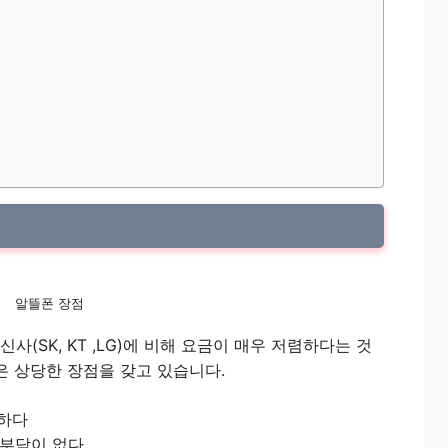
알뜰폰 장점
사(SK, KT ,LG)에 비해 요금이 매우 저렴하다는 것
같은 상당한 장점을 갖고 있습니다.
렴하다
 부담이 없다