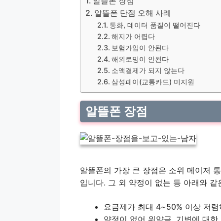
알뜰폰 장점
알뜰폰 단점 오해 사례
통화, 데이터 품질이 떨어진다
해지가 어렵다
보험가입이 안된다
해외로밍이 안된다
소액결제가 되지 않는다
삼성페이(교통카드) 미지원
알뜰폰 장점
알뜰폰의 가장 큰 장점은 소위 메이저 통신
입니다. 그 외 약정이 없는 등 아래와 
요금제가 최대 4~50% 이상 저
약정이 없어 위약금, 기변에 대한