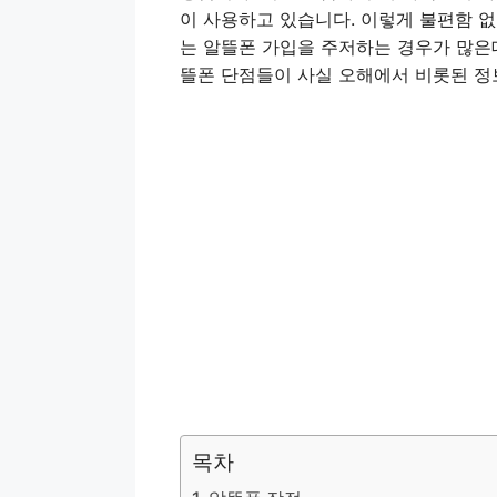
이 사용하고 있습니다. 이렇게 불편함 없
는 알뜰폰 가입을 주저하는 경우가 많은
뜰폰 단점들이 사실 오해에서 비롯된 정
목차