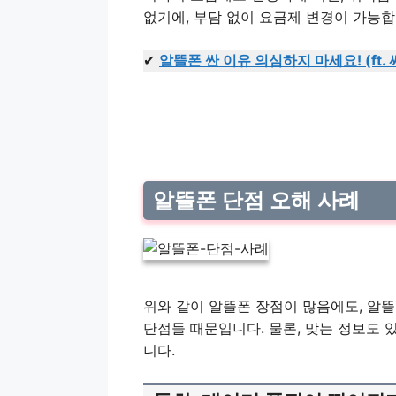
없기에, 부담 없이 요금제 변경이 가능합
✔
알뜰폰 싼 이유 의심하지 마세요! (ft.
알뜰폰 단점 오해 사례
위와 같이 알뜰폰 장점이 많음에도, 알
단점들 때문입니다. 물론, 맞는 정보도 
니다.