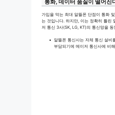
통화, 데이터 품질이 떨어진
가입을 막는 최대 알뜰폰 단점이 통화 및
는 것입니다. 하지만, 이는 정확히 틀린
저 통신 3사(SK, LG, KT)의 통신망
알뜰폰 통신사는 자체 통신 설비를
부담되기에 메이저 통신사에 비해