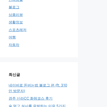
블로그
상품리뷰
생활정보
스포츠레저
여행
자동차
최신글
네이버로 돈버는법 블로그 편 (ft. 310
만 방문자)
경주 신라CC 화랑코스 후기
술 먹고 설사를 유발하는 이유 5가지