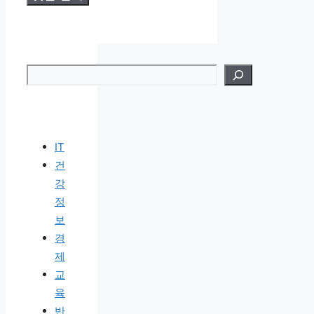
검색
IT
건
강
정
보
경
제
교
육
반