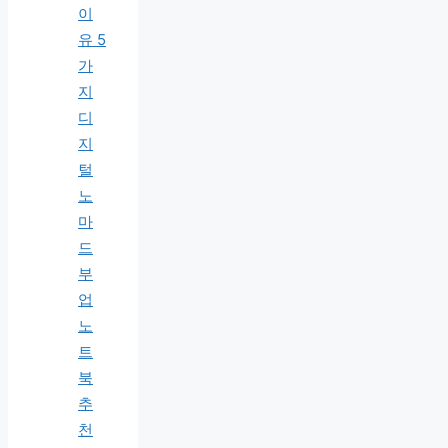
이
유 5
가
지
디
지
털
노
마
드
부
업
노
트
북
추
천