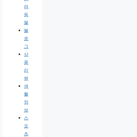
려
동
물
블
로
그
상
품
리
뷰
생
활
정
보
스
포
츠