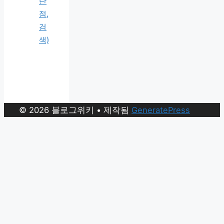
단
점,
검
색)
© 2026 블로그위키
• 제작됨
GeneratePress