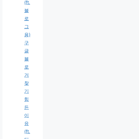
(ft.
블
로
그
용)
구
글
블
로
거
찾
기
힘
든
이
유
(ft.