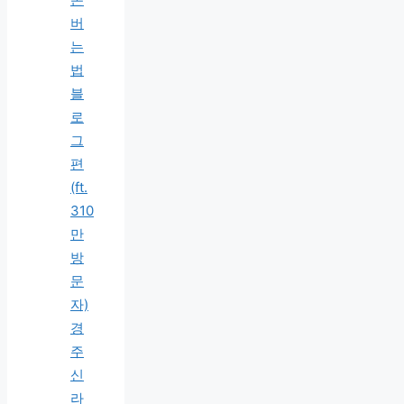
버
는
법
블
로
그
편
(ft.
310
만
방
문
자)
경
주
신
라