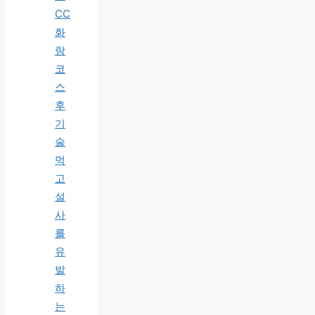
CC
화
랑
코
스
후
기
술
먹
고
설
사
를
유
발
하
는