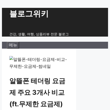
컨
블로그위키
텐
츠
로
건강, 생활, 여행, 상품리뷰 전문 블로그
건
메뉴
너
뛰
기
알뜰폰 테더링 요금
제 주요 3개사 비교
(ft.무제한 요금제)