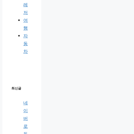
레
저
여
행
자
동
차
최신글
네
이
버
로
돈