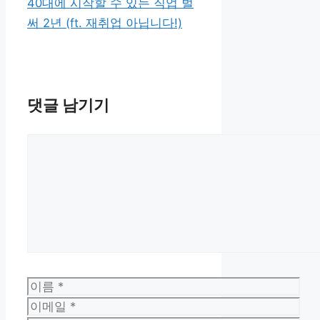
리
40대에 시작할 수 있는 직업 벌
써 2년 (ft. 재취업 아닙니다!)
댓글 남기기
댓
글
이
름
이