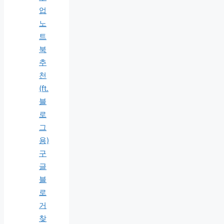
업
노
트
북
추
천
(ft.
블
로
그
용)
구
글
블
로
거
찾