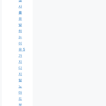
설
사
를
유
발
하
는
이
유 5
가
지
디
지
털
노
마
드
부