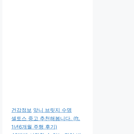
카
태
건강정보
앞니 브릿지 수명
테
그
셀토스 중고 추천해봅니다. (ft.
고
1년6개월 주행 후기)