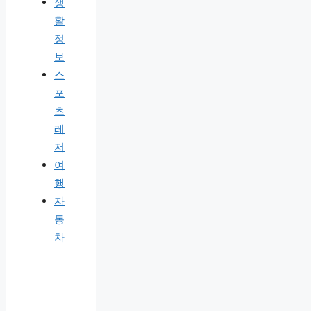
생
활
정
보
스
포
츠
레
저
여
행
자
동
차