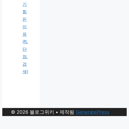
기
힘
든
이
유
(ft.
단
점,
검
색)
© 2026 블로그위키
• 제작됨
GeneratePress