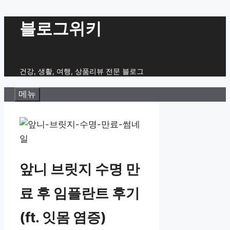
컨
블로그위키
텐
츠
로
건강, 생활, 여행, 상품리뷰 전문 블로그
건
메뉴
너
뛰
기
앞니 브릿지 수명 만
료 후 임플란트 후기
(ft. 잇몸 염증)