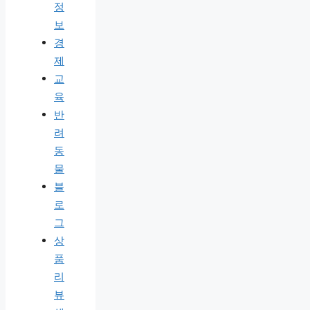
정
보
경
제
교
육
반
려
동
물
블
로
그
상
품
리
뷰