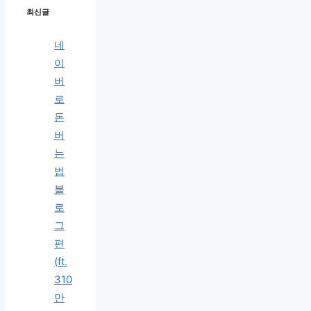
최신글
네
이
버
로
돈
버
는
법
블
로
그
편
(ft.
310
만