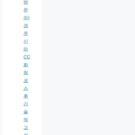
방
문
자)
경
주
신
라
CC
화
랑
코
스
후
기
술
먹
고