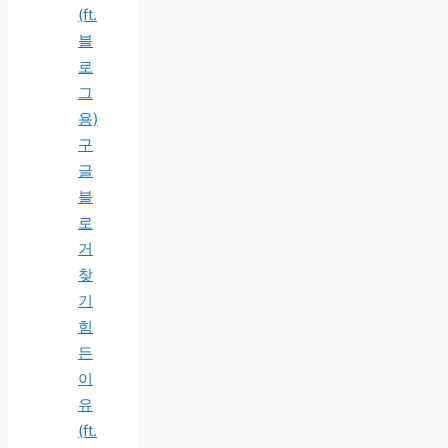
(ft.
블
로
그
용)
구
글
블
로
거
찾
기
힘
든
이
유
(ft.