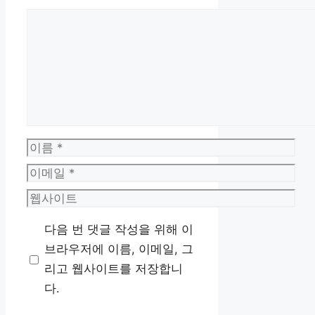
댓
글
이
름
이
메
웹
일
사
다음 번 댓글 작성을 위해 이
이
브라우저에 이름, 이메일, 그
트
리고 웹사이트를 저장합니
다.