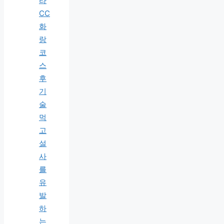
라
CC
화
랑
코
스
후
기
술
먹
고
설
사
를
유
발
하
는