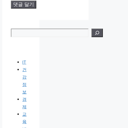
검색
IT
건
강
정
보
경
제
교
육