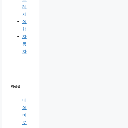
레
저
여
행
자
동
차
최신글
네
이
버
로