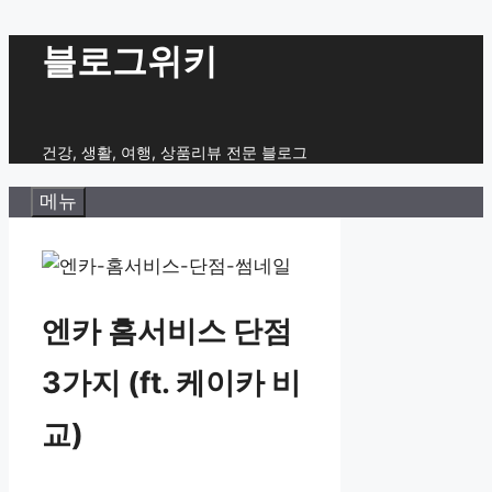
컨
블로그위키
텐
츠
로
건강, 생활, 여행, 상품리뷰 전문 블로그
건
메뉴
너
뛰
기
엔카 홈서비스 단점
3가지 (ft. 케이카 비
교)