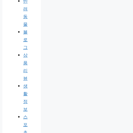
반
려
동
물
블
로
그
상
품
리
뷰
생
활
정
보
스
포
츠