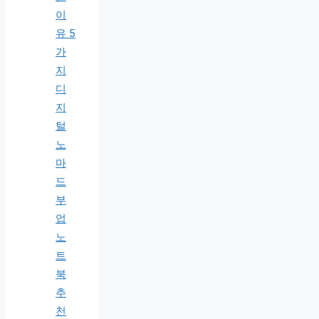
이
유 5
가
지
디
지
털
노
마
드
부
업
노
트
북
추
천