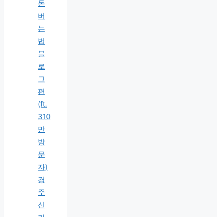
돈
버
는
법
블
로
그
편
(ft.
310
만
방
문
자)
경
주
신