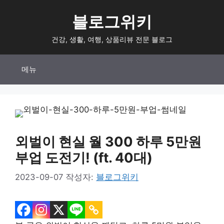
컨
블로그위키
텐
츠
건강, 생활, 여행, 상품리뷰 전문 블로그
로
건
메뉴
너
뛰
기
외벌이 현실 월 300 하루 5만원
부업 도전기! (ft. 40대)
2023-09-07
작성자:
블로그위키