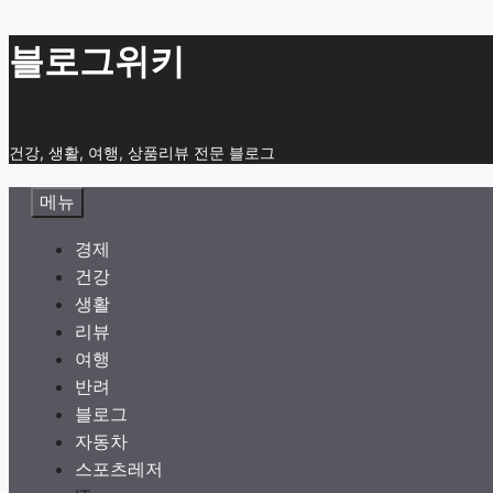
컨
블로그위키
텐
츠
로
건강, 생활, 여행, 상품리뷰 전문 블로그
건
너
메뉴
뛰
기
경제
건강
생활
리뷰
여행
반려
블로그
자동차
스포츠레저