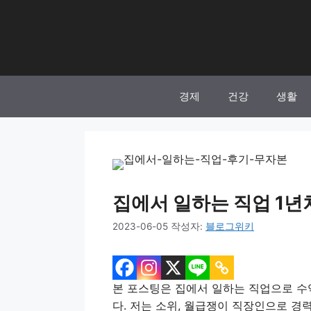
컨
텐
츠
로
건
너
경제
건강
생활
뛰
기
집에서 일하는 직업 1년차 
2023-06-05
작성자:
블로그위키
본 포스팅은 집에서 일하는 직업으로 수
다. 저는 소위, 월급쟁이 직장인으로 경