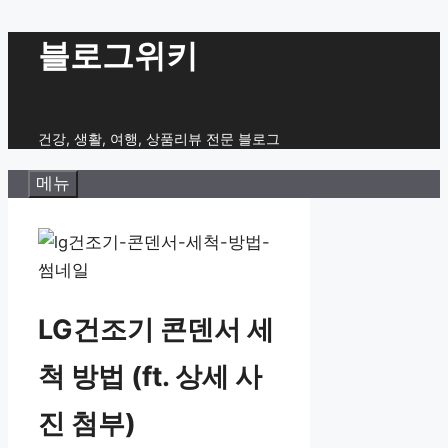
컨
블로그위키
텐
츠
로
건강, 생활, 여행, 상품리뷰 전문 블로그
건
메뉴
너
뛰
기
LG건조기 콘덴서 세
척 방법 (ft. 상세 사
진 첨부)