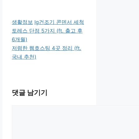
카
태
생활정보
lg건조기 콘덴서 세척
테
그
토레스 단점 5가지 (ft. 출고 후
고
6개월)
리
저렴한 웹호스팅 4곳 정리 (ft.
국내 추천)
댓글 남기기
댓
글