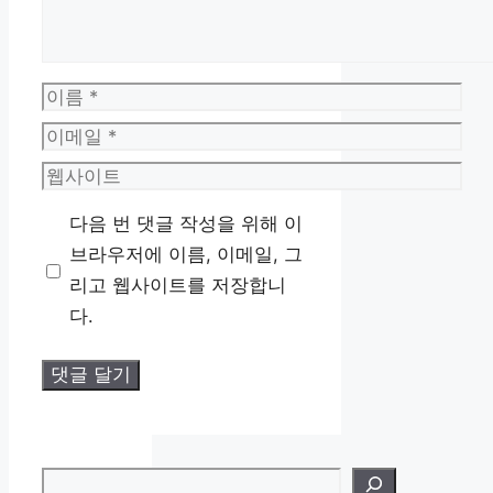
이
름
이
메
웹
일
사
다음 번 댓글 작성을 위해 이
이
브라우저에 이름, 이메일, 그
트
리고 웹사이트를 저장합니
다.
검색