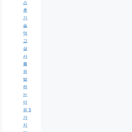
스
후
기
술
먹
고
설
사
를
유
발
하
는
이
유 5
가
지