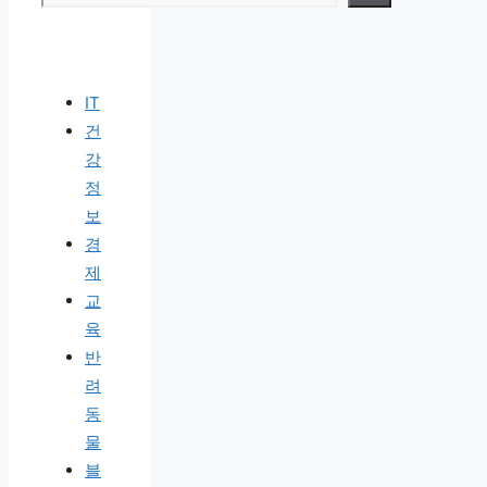
IT
건
강
정
보
경
제
교
육
반
려
동
물
블