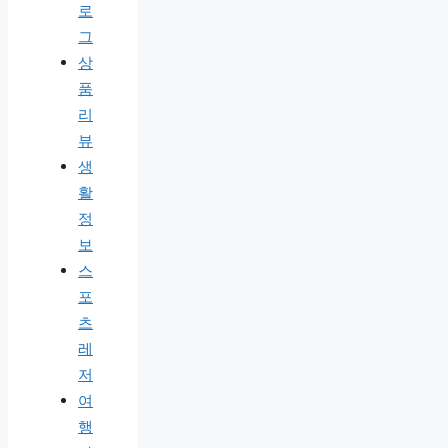
로
그
상
품
리
뷰
생
활
정
보
스
포
츠
레
저
여
행