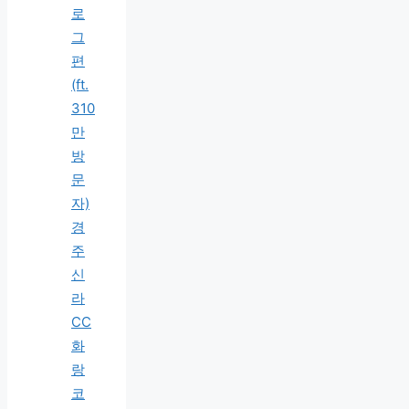
로
그
편
(ft.
310
만
방
문
자)
경
주
신
라
CC
화
랑
코