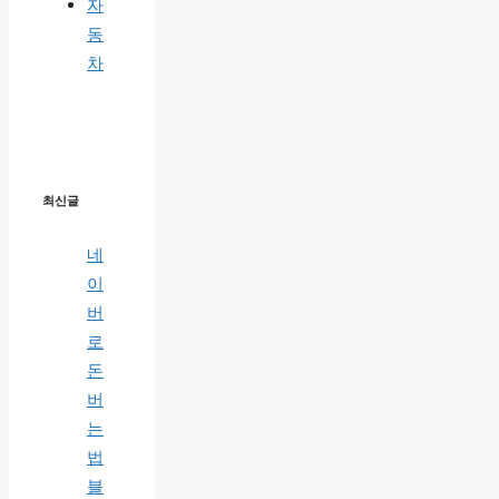
자
동
차
최신글
네
이
버
로
돈
버
는
법
블