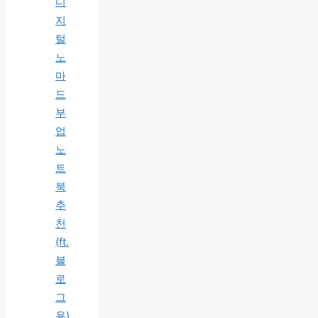
디
지
털
노
마
드
부
업
노
트
북
추
천
(ft.
블
로
그
용)