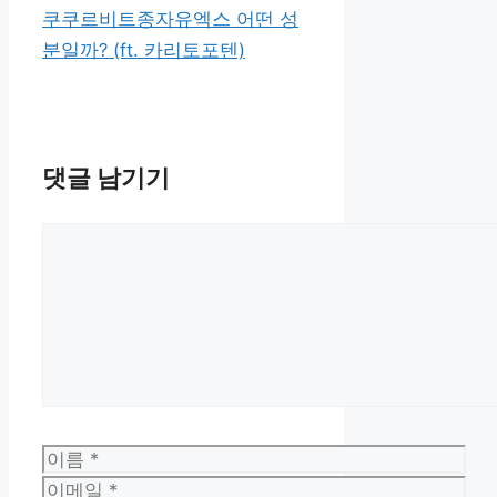
쿠쿠르비트종자유엑스 어떤 성
분일까? (ft. 카리토포텐)
댓글 남기기
댓
글
이
름
이