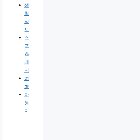
생
활
정
보
스
포
츠
레
저
여
행
자
동
차