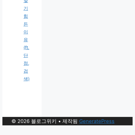
찾
기
힘
든
이
유
(ft.
단
점,
검
색)
© 2026 블로그위키
• 제작됨
GeneratePress