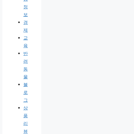
정
보
경
제
교
육
반
려
동
물
블
로
그
상
품
리
뷰