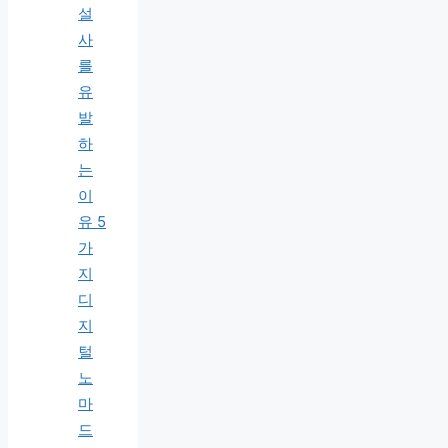
설
사
를
유
발
하
는
이
유 5
가
지
디
지
털
노
마
드