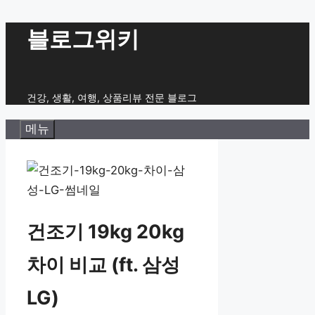
컨
블로그위키
텐
츠
로
건강, 생활, 여행, 상품리뷰 전문 블로그
건
메뉴
너
뛰
기
건조기 19kg 20kg
차이 비교 (ft. 삼성
LG)