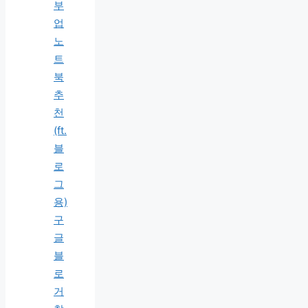
부
업
노
트
북
추
천
(ft.
블
로
그
용)
구
글
블
로
거