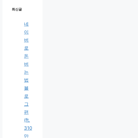
최신글
네
이
버
로
돈
버
는
법
블
로
그
편
(ft.
310
만