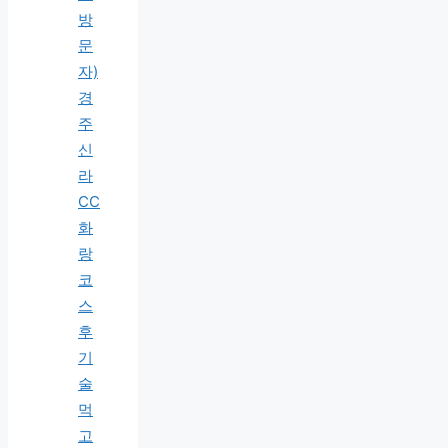
방
문
자)
경
주
신
라
CC
화
랑
코
스
후
기
술
먹
고