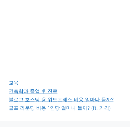
카
교육
테
태
건축학과 졸업 후 진로
고
그
블로그 호스팅 용 워드프레스 비용 얼마나 들까?
리
골프 라운딩 비용 1인당 얼마나 들까? (ft. 가격)