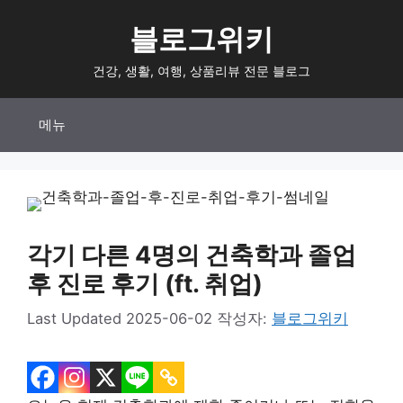
컨
블로그위키
텐
츠
건강, 생활, 여행, 상품리뷰 전문 블로그
로
건
메뉴
너
뛰
기
각기 다른 4명의 건축학과 졸업
후 진로 후기 (ft. 취업)
2025-06-02
작성자:
블로그위키