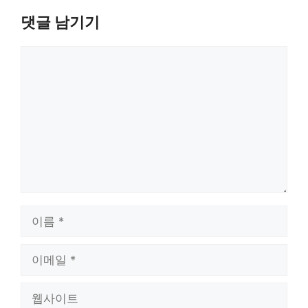
댓글 남기기
댓
글
이
름
이
메
일
웹