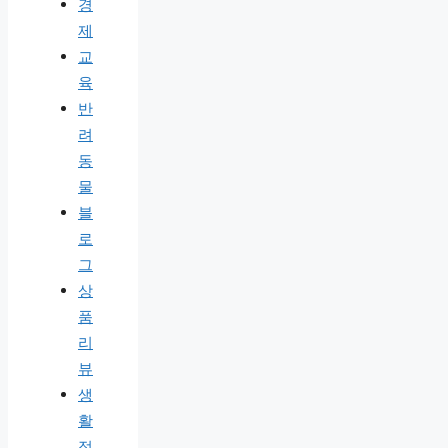
경
제
교
육
반
려
동
물
블
로
그
상
품
리
뷰
생
활
정