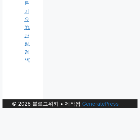
든
이
유
(ft.
단
점,
검
색)
© 2026 블로그위키
• 제작됨
GeneratePress