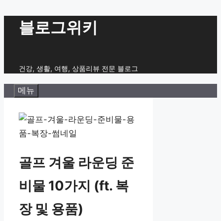
컨
블로그위키
텐
츠
로
건강, 생활, 여행, 상품리뷰 전문 블로그
건
메뉴
너
뛰
기
골프 겨울 라운딩 준
비물 10가지 (ft. 복
장 및 용품)