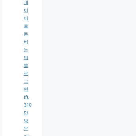
네
이
버
로
돈
버
는
법
블
로
그
편
(ft.
310
만
방
문