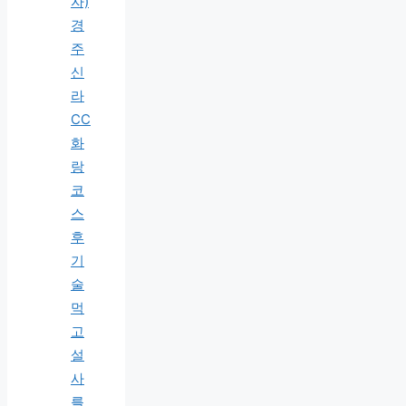
자)
경
주
신
라
CC
화
랑
코
스
후
기
술
먹
고
설
사
를