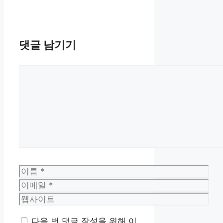
댓글 남기기
댓
글
이
름
이
메
웹
일
사
다음 번 댓글 작성을 위해 이