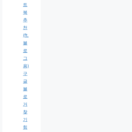
트
북
추
천
(ft.
블
로
그
용)
구
글
블
로
거
찾
기
힘