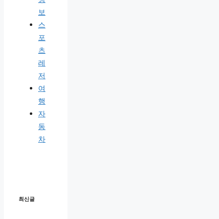
보
스
포
츠
레
저
여
행
자
동
차
최신글