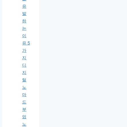
유
발
하
는
이
유 5
가
지
디
지
털
노
마
드
부
업
노