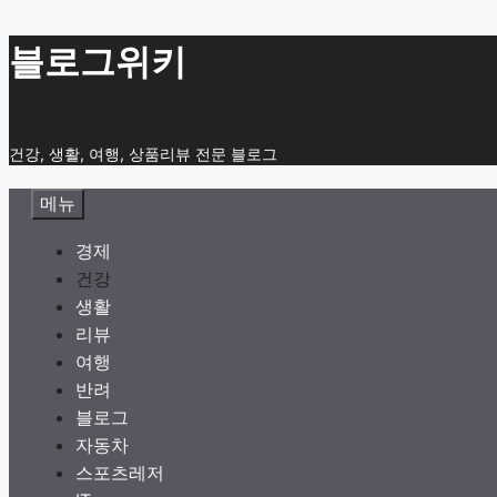
컨
블로그위키
텐
츠
로
건강, 생활, 여행, 상품리뷰 전문 블로그
건
너
메뉴
뛰
기
경제
건강
생활
리뷰
여행
반려
블로그
자동차
스포츠레저