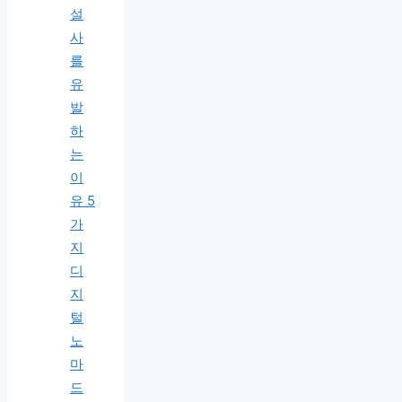
설
사
를
유
발
하
는
이
유 5
가
지
디
지
털
노
마
드