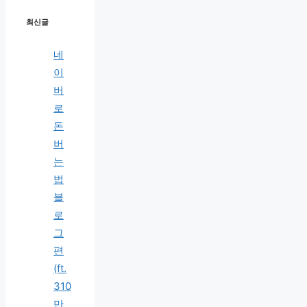
최신글
네
이
버
로
돈
버
는
법
블
로
그
편
(ft.
310
만