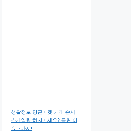
카
태
생활정보
당근마켓 거래 순서
테
그
스케일링 하지마세요? 틀린 이
고
유 3가지!