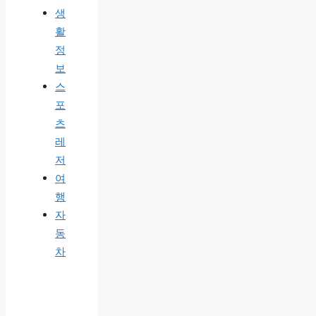
생
활
정
보
스
포
츠
레
저
여
행
자
동
차