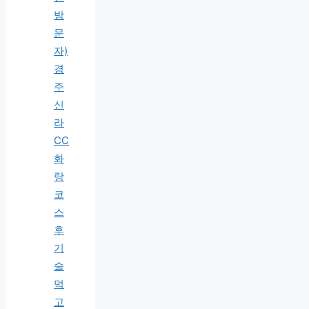
방
문
자)
경
주
신
라
CC
화
랑
코
스
후
기
술
먹
고