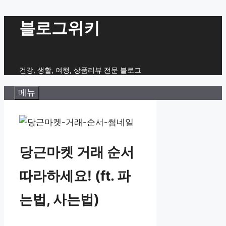
컨
블로그위키
텐
츠
로
건강, 생활, 여행, 상품리뷰 전문 블로그
건
메뉴
너
뛰
기
당근마켓 거래 순서
따라하세요! (ft. 파
는법, 사는법)