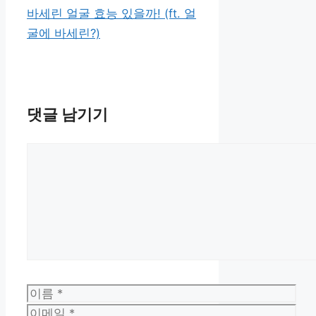
리
바세린 얼굴 효능 있을까! (ft. 얼
굴에 바세린?)
댓글 남기기
댓
글
이
름
이