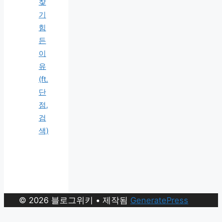
찾
기
힘
든
이
유
(ft.
단
점,
검
색)
© 2026 블로그위키
• 제작됨
GeneratePress