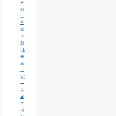
부
업
노
트
북
추
천
(ft.
블
로
그
용)
구
글
블
로
거