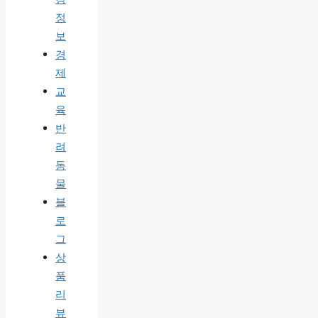
정
보
경
제
교
육
반
려
동
물
블
로
그
상
품
리
뷰