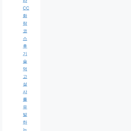
라
CC
화
랑
코
스
후
기
술
먹
고
설
사
를
유
발
하
는