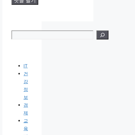
검색
IT
건
강
정
보
경
제
교
육