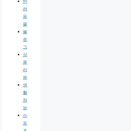
반
려
동
물
블
로
그
상
품
리
뷰
생
활
정
보
스
포
츠