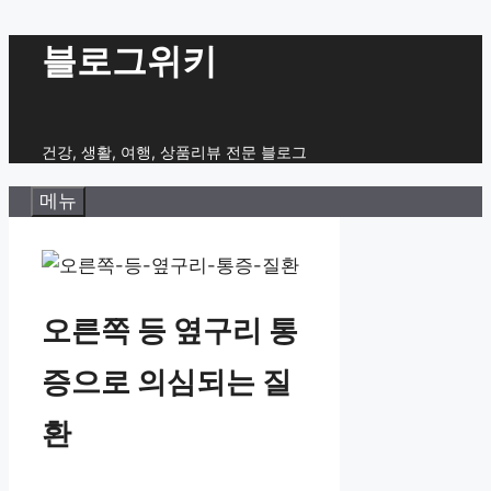
컨
블로그위키
텐
츠
로
건강, 생활, 여행, 상품리뷰 전문 블로그
건
메뉴
너
뛰
기
오른쪽 등 옆구리 통
증으로 의심되는 질
환