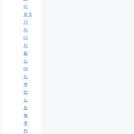
이
유 5
가
지
디
지
털
노
마
드
부
업
노
트
북
추
천