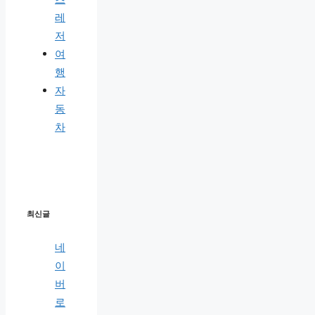
레
저
여
행
자
동
차
최신글
네
이
버
로