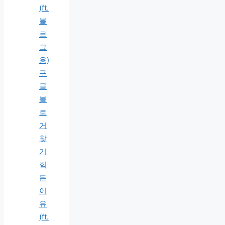
(ft.
블
로
그
용)
구
글
블
로
거
찾
기
힘
든
이
유
(ft.