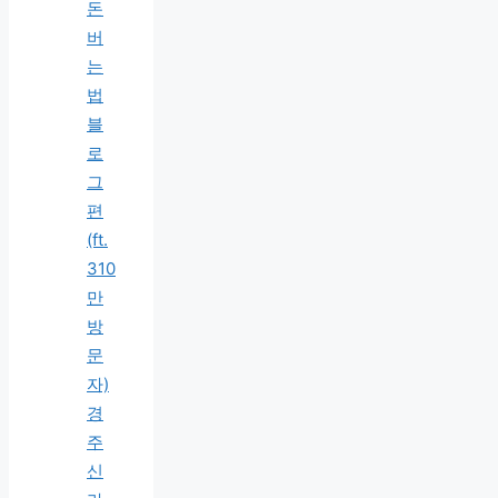
돈
버
는
법
블
로
그
편
(ft.
310
만
방
문
자)
경
주
신