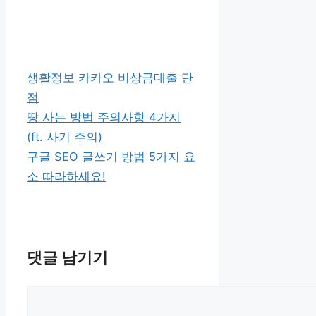
카
태
생활정보
카카오 비상금대출 단
테
그
점
고
땅 사는 방법 주의사항 4가지
리
(ft. 사기 주의)
구글 SEO 글쓰기 방법 5가지 요
소 따라하세요!
댓글 남기기
댓
글