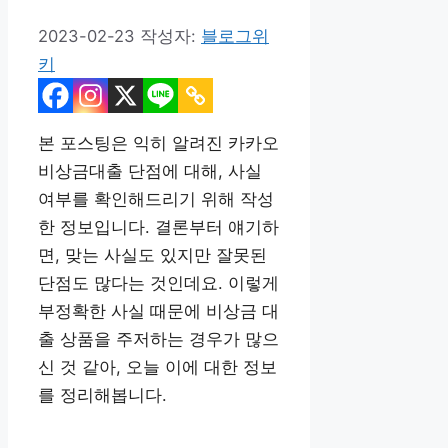
2023-02-23
작성자:
블로그위
키
본 포스팅은 익히 알려진 카카오
비상금대출 단점에 대해, 사실
여부를 확인해드리기 위해 작성
한 정보입니다. 결론부터 얘기하
면, 맞는 사실도 있지만 잘못된
단점도 많다는 것인데요. 이렇게
부정확한 사실 때문에 비상금 대
출 상품을 주저하는 경우가 많으
신 것 같아, 오늘 이에 대한 정보
를 정리해봅니다.