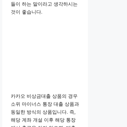
들이 하는 말이라고 생각하시는
것이 좋습니다.
카카오 비상금대출 상품의 경우
소위 마이너스 통장 대출 상품과
동일한 방식의 상품입니다. 즉,
해당 계좌 개설 이후 해당 통장