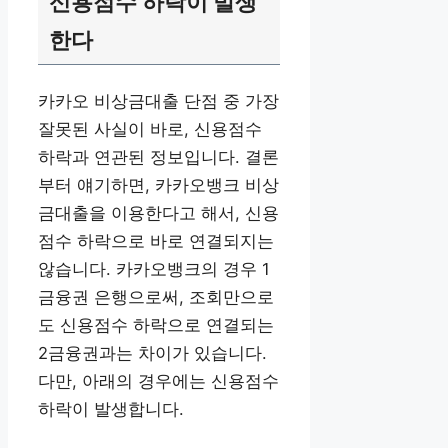
신용점수 하락이 발생
한다
카카오 비상금대출 단점 중 가장
잘못된 사실이 바로, 신용점수
하락과 연관된 정보입니다. 결론
부터 얘기하면, 카카오뱅크 비상
금대출을 이용한다고 해서, 신용
점수 하락으로 바로 연결되지는
않습니다. 카카오뱅크의 경우 1
금융권 은행으로써, 조회만으로
도 신용점수 하락으로 연결되는
2금융권과는 차이가 있습니다.
다만, 아래의 경우에는 신용점수
하락이 발생합니다.