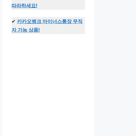
따라하세요!
✔
카카오뱅크 마이너스통장 무직
자 가능 상품!