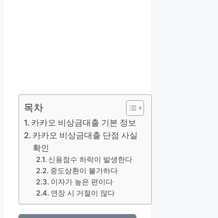
목차
카카오 비상금대출 기본 정보
카카오 비상금대출 단점 사실
확인
신용점수 하락이 발생한다
중도상환이 불가하다
이자가 높은 편이다
연장 시 거절이 많다