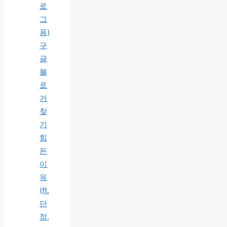
로
그
용)
구
글
블
로
거
찾
기
힘
든
이
유
(ft.
단
점,