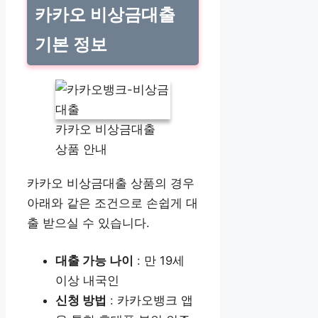
카카오 비상금대출
기본 정보
카카오 비상금대출
상품 안내
카카오 비상금대출 상품의 경우
아래와 같은 조건으로 손쉽게 대
출 받으실 수 있습니다.
대출 가능 나이
: 만 19세
이상 내국인
신청 방법
: 카카오뱅크 앱