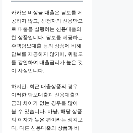
카카오 비상금 대출은 담보를 제
공하지 않고, 신청자의 신용만으
로 대출을 실행하는 신용대출의
한 상품입니다. 담보를 제공하는
주택담보대출 등의 상품에 비해
담보를 제공하지 않기에, 위험도
를 감안하여 대출금리가 높은 것
이 사실입니다.
하지만, 최근 대출상품의 경우
이러한 담보대출과 신용대출의
금리 차이가 없는 경우를 많이
볼 수 있습니다. 마냥, 해당 상품
의 이자가 높은 편이라는 생각보
다, 다른 신용대출의 상품과 비