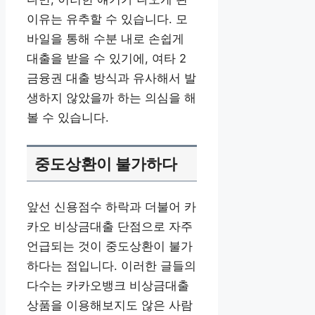
이유는 유추할 수 있습니다. 모
바일을 통해 수분 내로 손쉽게
대출을 받을 수 있기에, 여타 2
금융권 대출 방식과 유사해서 발
생하지 않았을까 하는 의심을 해
볼 수 있습니다.
중도상환이 불가하다
앞선 신용점수 하락과 더불어 카
카오 비상금대출 단점으로 자주
언급되는 것이 중도상환이 불가
하다는 점입니다. 이러한 글들의
다수는 카카오뱅크 비상금대출
상품을 이용해보지도 않은 사람