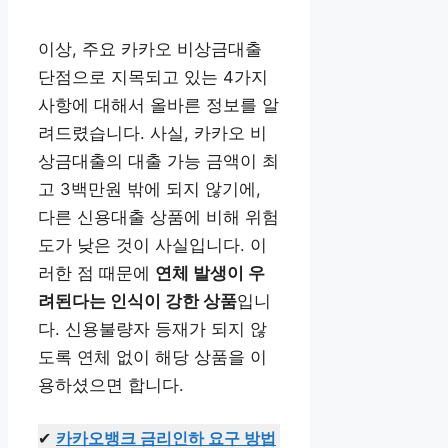
이상, 주요 카카오 비상금대출
단점으로 지목되고 있는 4가지
사항에 대해서 올바른 정보를 알
려드렸습니다. 사실, 카카오 비
상금대출의 대출 가능 금액이 최
고 3백만원 밖에 되지 않기에,
다른 신용대출 상품에 비해 위험
도가 낮은 것이 사실입니다. 이
러한 점 때문에
연체 발생이 우
려된다는 인식이 강한 상품
입니
다. 신용불량자 등재가 되지 않
도록 연체 없이 해당 상품을 이
용하셨으면 합니다.
✔
카카오뱅크 금리인하 요구 방법