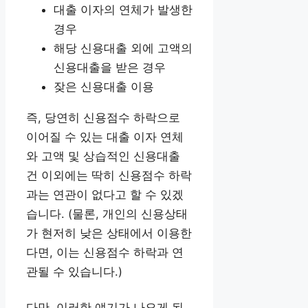
대출 이자의 연체가 발생한
경우
해당 신용대출 외에 고액의
신용대출을 받은 경우
잦은 신용대출 이용
즉, 당연히 신용점수 하락으로
이어질 수 있는 대출 이자 연체
와 고액 및 상습적인 신용대출
건 이외에는 딱히 신용점수 하락
과는 연관이 없다고 할 수 있겠
습니다. (물론, 개인의 신용상태
가 현저히 낮은 상태에서 이용한
다면, 이는 신용점수 하락과 연
관될 수 있습니다.)
다만, 이러한 얘기가 나오게 된