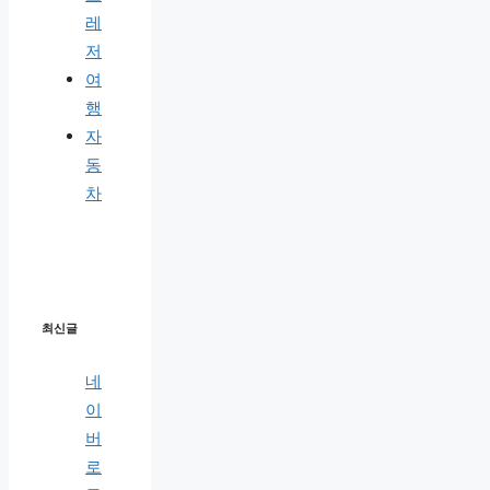
레
저
여
행
자
동
차
최신글
네
이
버
로