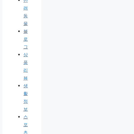
반
려
동
물
블
로
그
상
품
리
뷰
생
활
정
보
스
포
츠