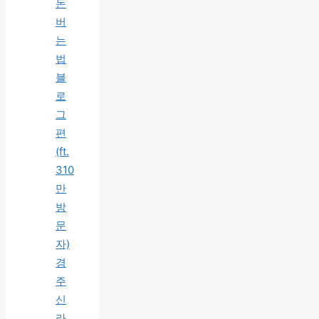
돈
버
는
법
블
로
그
편
(ft.
310
만
방
문
자)
경
주
신
라