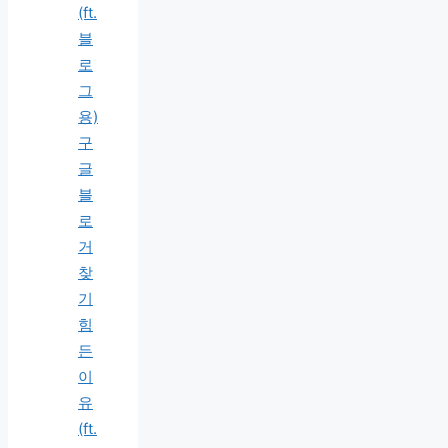
(ft.
블
로
그
용)
구
글
블
로
거
찾
기
힘
든
이
유
(ft.