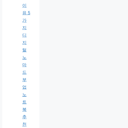
이
유 5
가
지
디
지
털
노
마
드
부
업
노
트
북
추
천