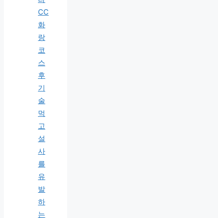
CC
화
랑
코
스
후
기
술
먹
고
설
사
를
유
발
하
는