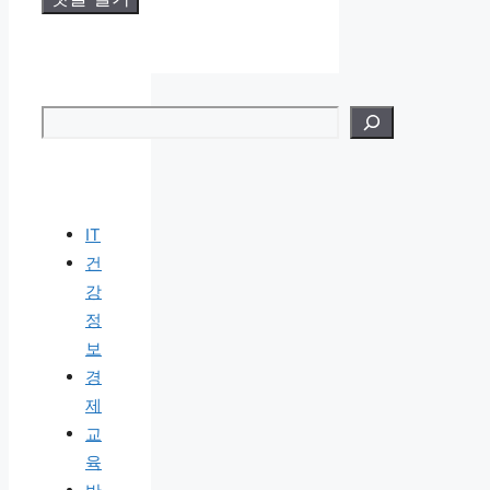
검색
IT
건
강
정
보
경
제
교
육