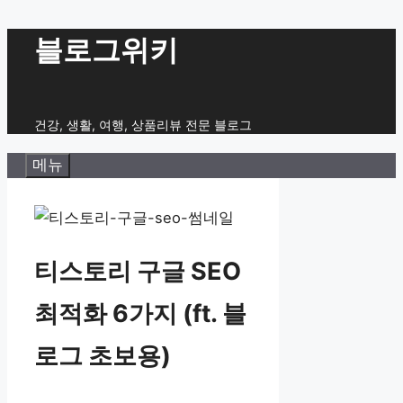
컨
블로그위키
텐
츠
로
건강, 생활, 여행, 상품리뷰 전문 블로그
건
메뉴
너
뛰
기
티스토리 구글 SEO
최적화 6가지 (ft. 블
로그 초보용)