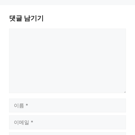
댓글 남기기
댓
글
이
름
이
메