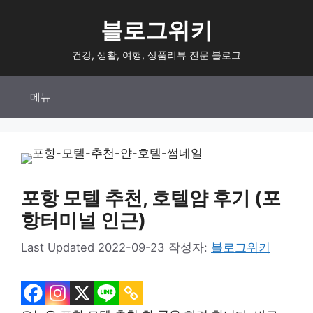
컨
블로그위키
텐
츠
건강, 생활, 여행, 상품리뷰 전문 블로그
로
건
메뉴
너
뛰
기
포항 모텔 추천, 호텔얌 후기 (포
항터미널 인근)
2022-09-23
작성자:
블로그위키