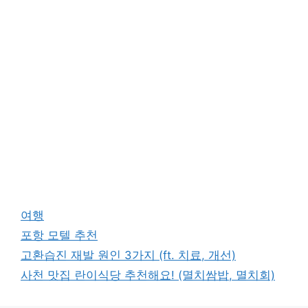
카
여행
테
태
포항 모텔 추천
고
그
고환습진 재발 원인 3가지 (ft. 치료, 개선)
리
사천 맛집 란이식당 추천해요! (멸치쌈밥, 멸치회)