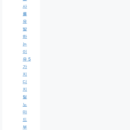
사
를
유
발
하
는
이
유 5
가
지
디
지
털
노
마
드
부