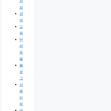
정
보
경
제
교
육
반
려
동
물
블
로
그
상
품
리
뷰
생