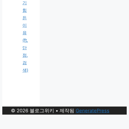
기
힘
든
이
유
(ft.
단
점,
검
색)
© 2026 블로그위키
• 제작됨
GeneratePress