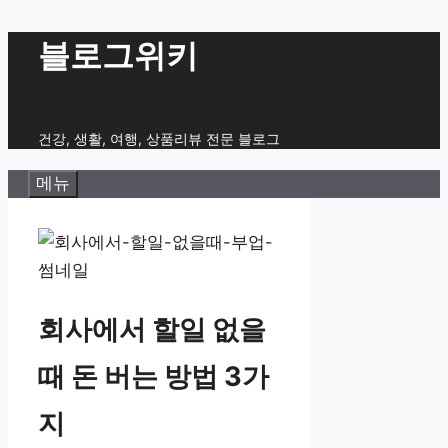
컨
블로그위키
텐
츠
로
건강, 생활, 여행, 상품리뷰 전문 블로그
건
메뉴
너
뛰
기
회사에서 할일 없을
때 돈 버는 방법 3가
지