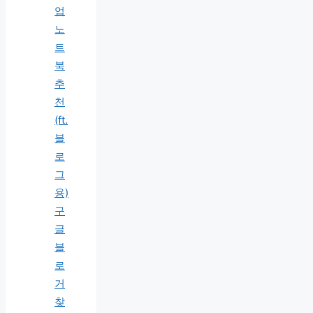
업
노
트
북
추
천
(ft.
블
로
그
용)
구
글
블
로
거
찾