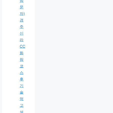
방
문
자)
경
주
신
라
CC
화
랑
코
스
후
기
술
먹
고
설