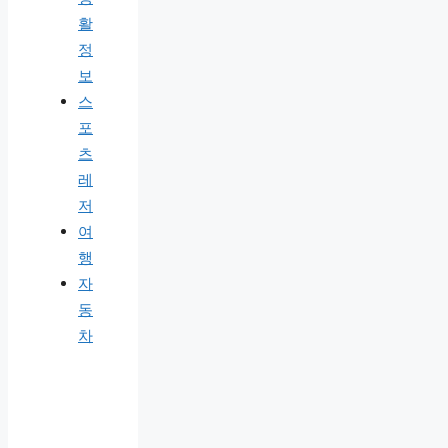
활
정
보
스
포
츠
레
저
여
행
자
동
차