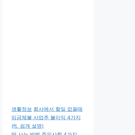
카
태
생활정보
회사에서 할일 없을때
테
그
임금체불 사업주 불이익 4가지
고
(ft. 쉽게 설명)
리
땅 사는 방법 주의사항 4가지