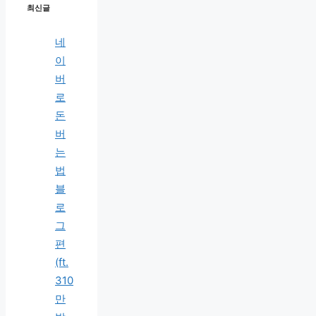
최신글
네
이
버
로
돈
버
는
법
블
로
그
편
(ft.
310
만