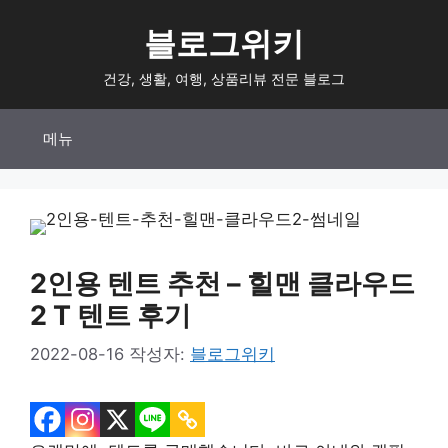
컨
블로그위키
텐
츠
건강, 생활, 여행, 상품리뷰 전문 블로그
로
건
메뉴
너
뛰
기
2인용 텐트 추천 – 힐맨 클라우드
2 T 텐트 후기
2022-08-16
작성자:
블로그위키