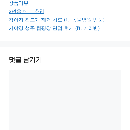
카
상품리뷰
테
태
2인용 텐트 추천
고
그
강아지 진드기 제거 치료 (ft. 동물병원 방문)
리
가야경 성주 캠핑장 단점 후기 (ft. 카라반)
댓글 남기기
댓
글