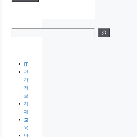
검색
IT
건
강
정
보
경
제
교
육
반