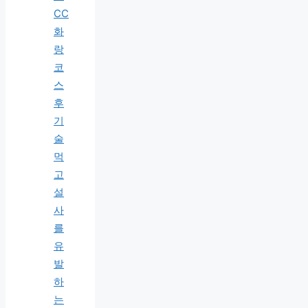
CC
화
랑
코
스
후
기
술
먹
고
설
사
를
유
발
하
는