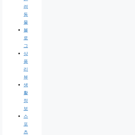
려
동
물
블
로
그
상
품
리
뷰
생
활
정
보
스
포
츠