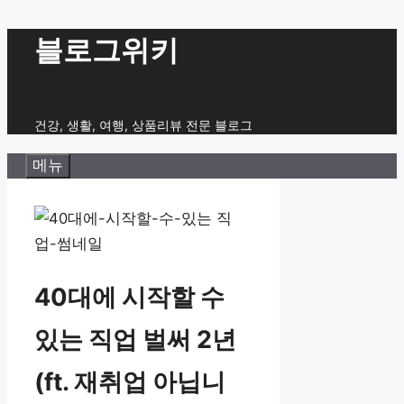
컨
블로그위키
텐
츠
로
건강, 생활, 여행, 상품리뷰 전문 블로그
건
메뉴
너
뛰
기
40대에 시작할 수
있는 직업 벌써 2년
(ft. 재취업 아닙니