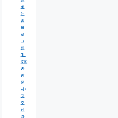
버
는
법
블
로
그
편
(ft.
310
만
방
문
자)
경
주
신
라