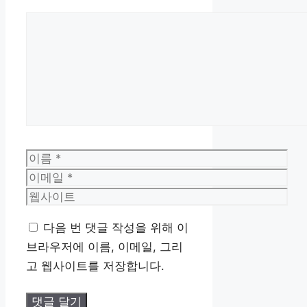
댓
글
이
름
이
메
웹
일
사
다음 번 댓글 작성을 위해 이
이
브라우저에 이름, 이메일, 그리
트
고 웹사이트를 저장합니다.