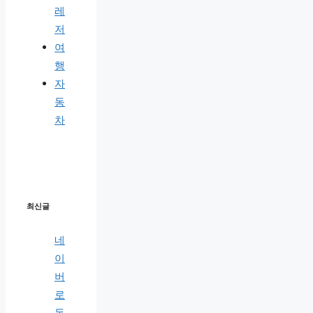
레
저
여
행
자
동
차
최신글
네
이
버
로
돈