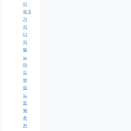
이
유 5
가
지
디
지
털
노
마
드
부
업
노
트
북
추
천