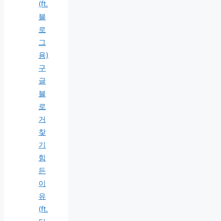
(ft.
블
로
그
용)
구
글
블
로
거
찾
기
힘
든
이
유
(ft.