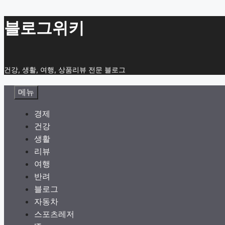
컨
블로그위키
텐
츠
로
건강, 생활, 여행, 상품리뷰 전문 블로그
건
너
메뉴
뛰
기
경제
건강
생활
리뷰
여행
반려
블로그
자동차
스포츠레저