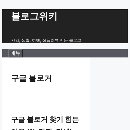
컨
블로그위키
텐
츠
로
건강, 생활, 여행, 상품리뷰 전문 블로그
건
메뉴
너
뛰
기
구글 블로거
구글 블로거 찾기 힘든