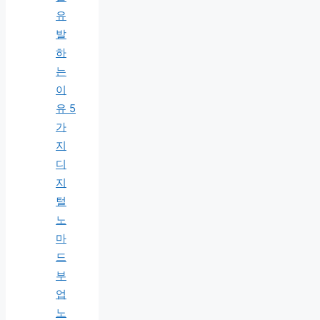
유
발
하
는
이
유 5
가
지
디
지
털
노
마
드
부
업
노