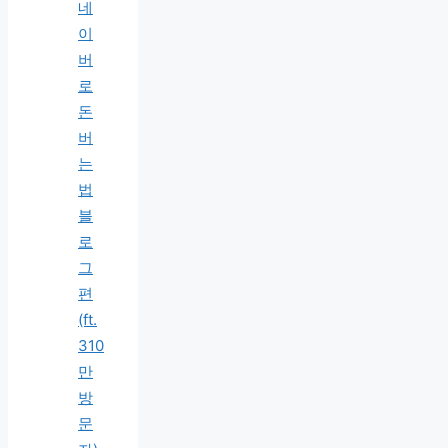
네
이
버
로
돈
버
는
법
블
로
그
편
(ft.
310
만
방
문