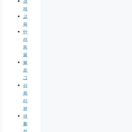
경
제
교
육
반
려
동
물
블
로
그
상
품
리
뷰
생
활
정