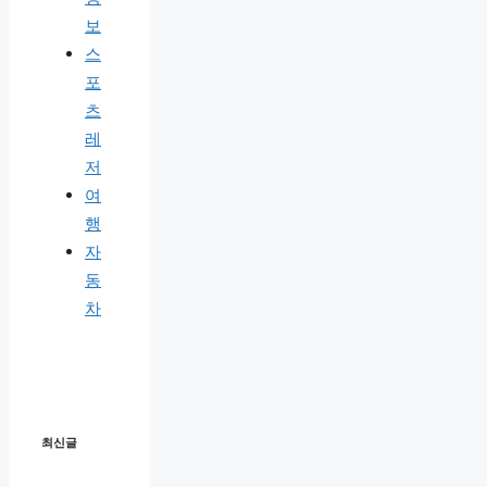
보
스
포
츠
레
저
여
행
자
동
차
최신글