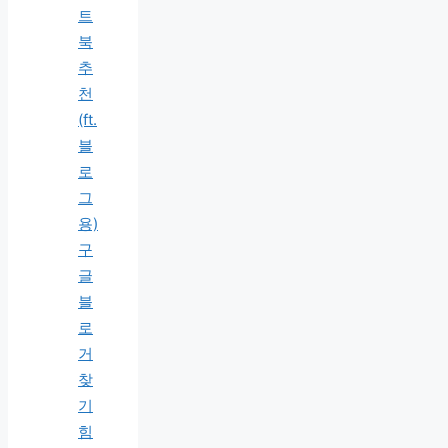
트
북
추
천
(ft.
블
로
그
용)
구
글
블
로
거
찾
기
힘