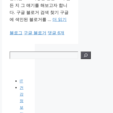
든 지 그 얘기를 해보고자 합니
다. 구글 블로거 검색 찾기 구글
에 색인된 블로거를 …
더 읽기
카
태
블로그
구글 블로거
댓글 6개
테
그
고
리
검색
IT
건
강
정
보