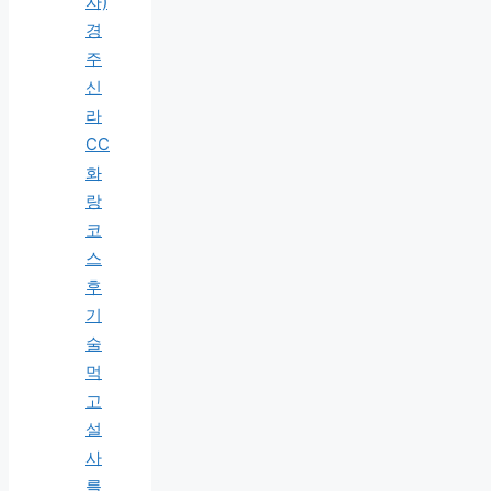
자)
경
주
신
라
CC
화
랑
코
스
후
기
술
먹
고
설
사
를