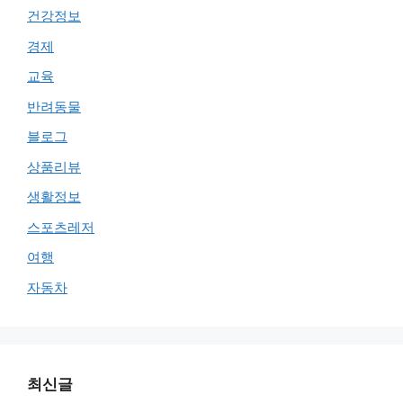
건강정보
경제
교육
반려동물
블로그
상품리뷰
생활정보
스포츠레저
여행
자동차
최신글