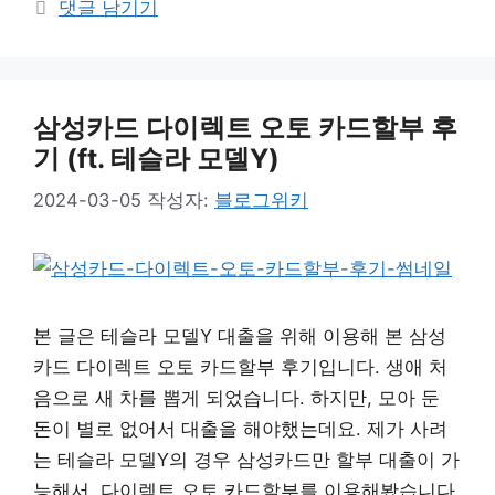
댓글 남기기
리
삼성카드 다이렉트 오토 카드할부 후
기 (ft. 테슬라 모델Y)
2024-03-05
작성자:
블로그위키
본 글은 테슬라 모델Y 대출을 위해 이용해 본 삼성
카드 다이렉트 오토 카드할부 후기입니다. 생애 처
음으로 새 차를 뽑게 되었습니다. 하지만, 모아 둔
돈이 별로 없어서 대출을 해야했는데요. 제가 사려
는 테슬라 모델Y의 경우 삼성카드만 할부 대출이 가
능해서, 다이렉트 오토 카드할부를 이용해봤습니다.