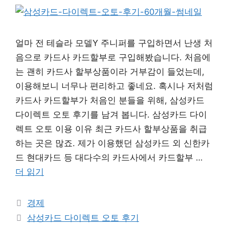
얼마 전 테슬라 모델Y 주니퍼를 구입하면서 난생 처
음으로 카드사 카드할부로 구입해봤습니다. 처음에
는 괜히 카드사 할부상품이라 거부감이 들었는데,
이용해보니 너무나 편리하고 좋네요. 혹시나 저처럼
카드사 카드할부가 처음인 분들을 위해, 삼성카드
다이렉트 오토 후기를 남겨 봅니다. 삼성카드 다이
렉트 오토 이용 이유 최근 카드사 할부상품을 취급
하는 곳은 많죠. 제가 이용했던 삼성카드 외 신한카
드 현대카드 등 대다수의 카드사에서 카드할부 …
더 읽기
카
경제
테
태
삼성카드 다이렉트 오토 후기
고
그