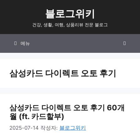
컨
블로그위키
텐
츠
건강, 생활, 여행, 상품리뷰 전문 블로그
로
건
메뉴
너
뛰
기
삼성카드 다이렉트 오토 후기
삼성카드 다이렉트 오토 후기 60개
월 (ft. 카드할부)
2025-07-14
작성자:
블로그위키