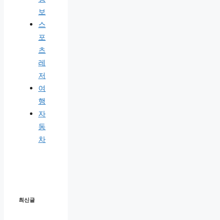
보
스
포
츠
레
저
여
행
자
동
차
최신글