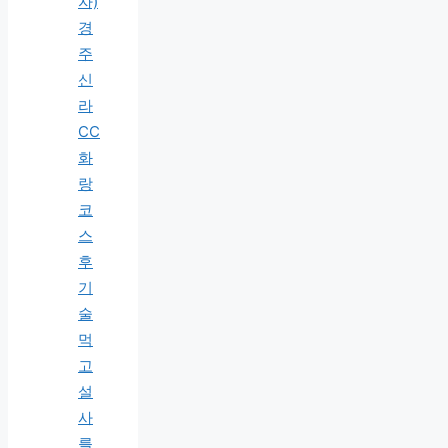
자)
경
주
신
라
CC
화
랑
코
스
후
기
술
먹
고
설
사
를