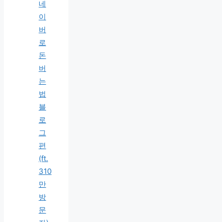
네
이
버
로
돈
버
는
법
블
로
그
편
(ft.
310
만
방
문