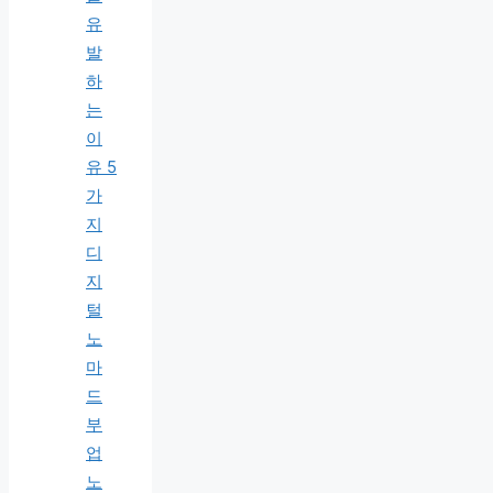
유
발
하
는
이
유 5
가
지
디
지
털
노
마
드
부
업
노