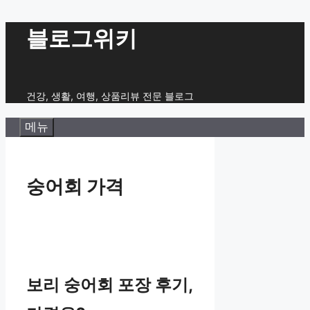
컨
블로그위키
텐
츠
로
건강, 생활, 여행, 상품리뷰 전문 블로그
건
메뉴
너
뛰
기
숭어회 가격
보리 숭어회 포장 후기,