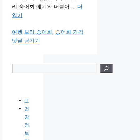
리 숭어회 얘기와 더불어 …
더
읽기
카
태
여행
보리 숭어회
,
숭어회 가격
테
그
댓글 남기기
고
리
검색
IT
건
강
정
보