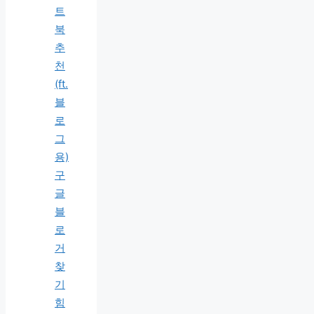
트
북
추
천
(ft.
블
로
그
용)
구
글
블
로
거
찾
기
힘