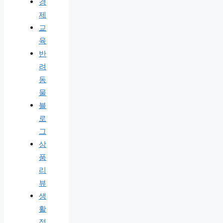
경
제
교
육
반
려
동
물
블
로
그
상
품
리
뷰
생
활
정