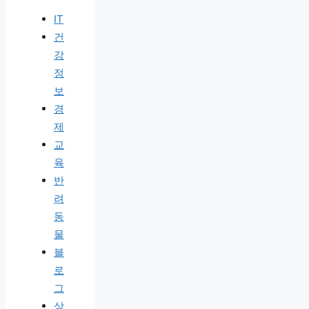
IT
건
강
정
보
경
제
교
육
반
려
동
물
블
로
그
상