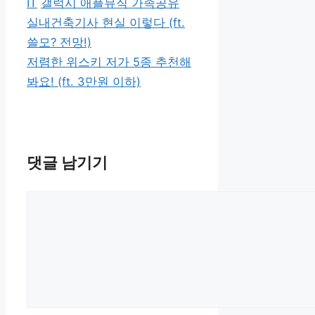
카
태
IT
갤럭시 애플뮤직 가족공유
테
그
실내건축기사 현실 이렇다 (ft.
고
쓸모? 전망!)
리
저렴한 위스키 저가 5종 추천해
봐요! (ft. 3만원 이하)
댓글 남기기
댓
글