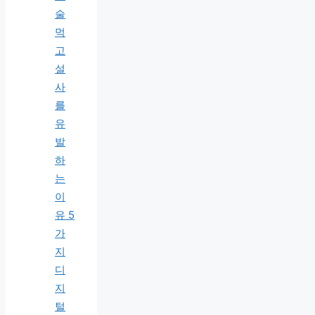
술
먹
고
설
사
를
유
발
하
는
이
유 5
가
지
디
지
털