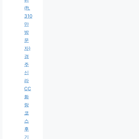
(ft.
310
만
방
문
자)
경
주
신
라
CC
화
랑
코
스
후
기