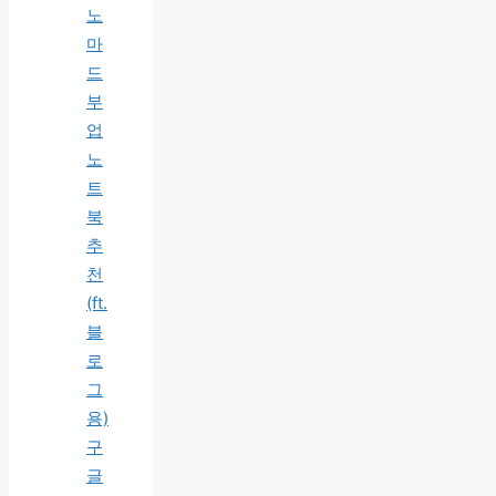
노
마
드
부
업
노
트
북
추
천
(ft.
블
로
그
용)
구
글