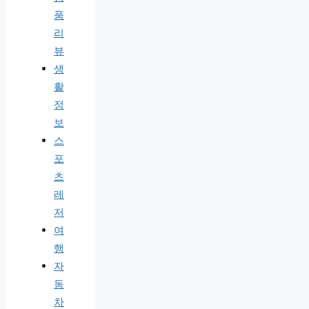
품
리
뷰
생
활
정
보
스
포
츠
레
저
여
행
자
동
차