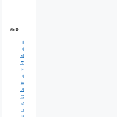
최신글
네
이
버
로
돈
버
는
법
블
로
그
편