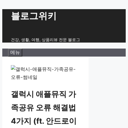
컨
블로그위키
텐
츠
로
건강, 생활, 여행, 상품리뷰 전문 블로그
건
메뉴
너
뛰
기
갤럭시 애플뮤직 가
족공유 오류 해결법
4가지 (ft. 안드로이