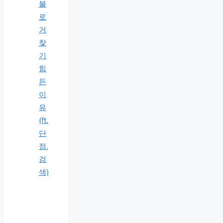
블
로
거
찾
기
힘
든
이
유
(ft.
단
점,
검
색)