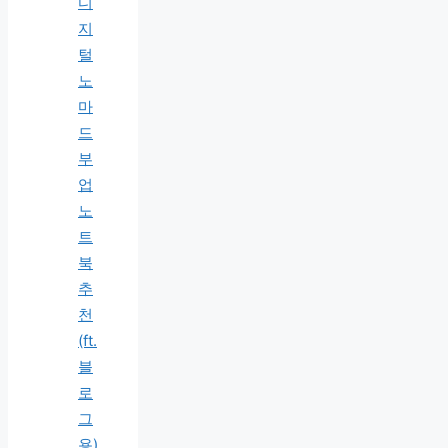
디
지
털
노
마
드
부
업
노
트
북
추
천
(ft.
블
로
그
용)