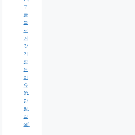
구
글
블
로
거
찾
기
힘
든
이
유
(ft.
단
점,
검
색)