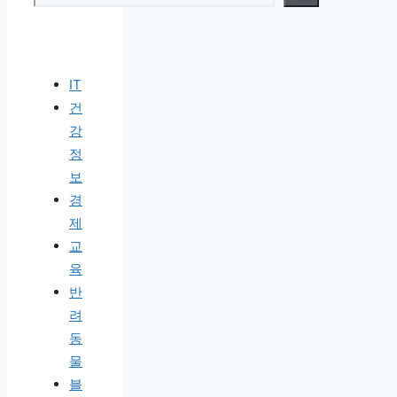
IT
건
강
정
보
경
제
교
육
반
려
동
물
블