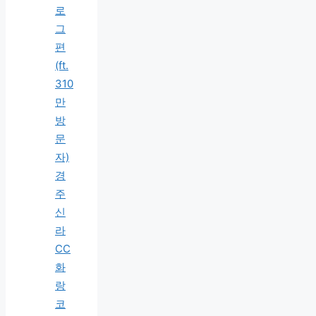
로
그
편
(ft.
310
만
방
문
자)
경
주
신
라
CC
화
랑
코