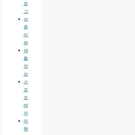
로
그
상
품
리
뷰
생
활
정
보
스
포
츠
레
저
여
행