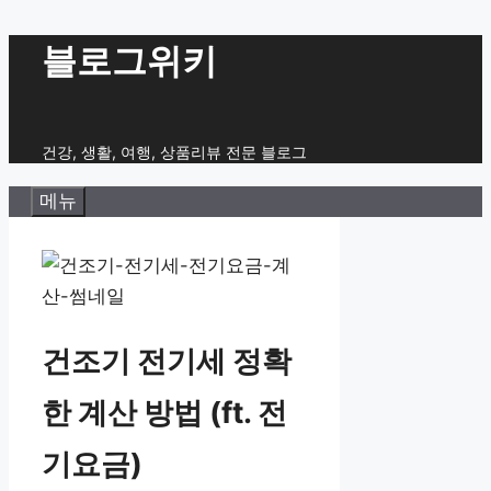
컨
블로그위키
텐
츠
로
건강, 생활, 여행, 상품리뷰 전문 블로그
건
메뉴
너
뛰
기
건조기 전기세 정확
한 계산 방법 (ft. 전
기요금)