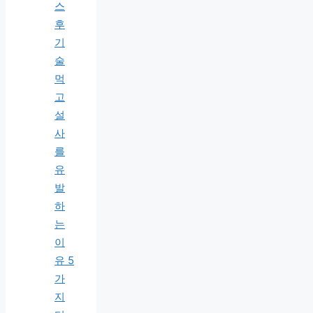
스
후
기
술
먹
고
설
사
를
유
발
하
는
이
유 5
가
지