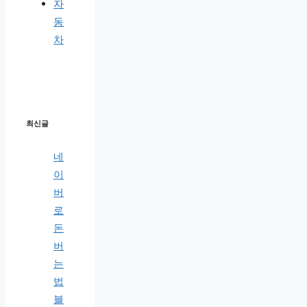
자
동
차
최신글
네
이
버
로
돈
버
는
법
블