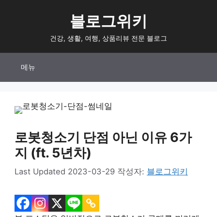
컨
블로그위키
텐
츠
건강, 생활, 여행, 상품리뷰 전문 블로그
로
건
메뉴
너
뛰
기
로봇청소기 단점 아닌 이유 6가
지 (ft. 5년차)
2023-03-29
작성자:
블로그위키