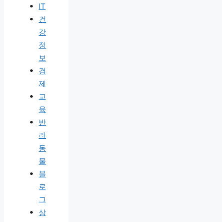
IT
건
강
정
보
경
제
교
육
반
려
동
물
블
로
그
상