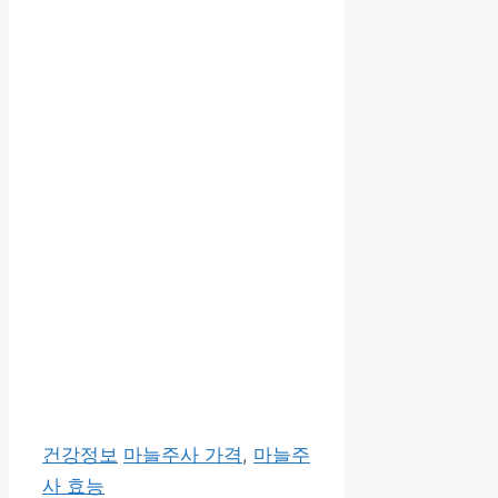
카
태
건강정보
마늘주사 가격
,
마늘주
테
그
사 효능