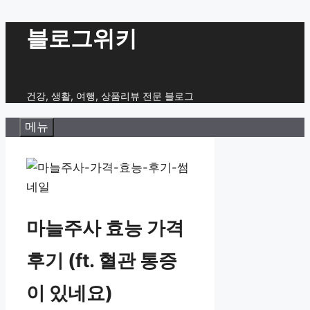
컨
블로그위키
텐
츠
로
건강, 생활, 여행, 상품리뷰 전문 블로그
건
메뉴
너
뛰
기
마늘주사 효능 가격
후기 (ft. 혈관 통증
이 있네요)