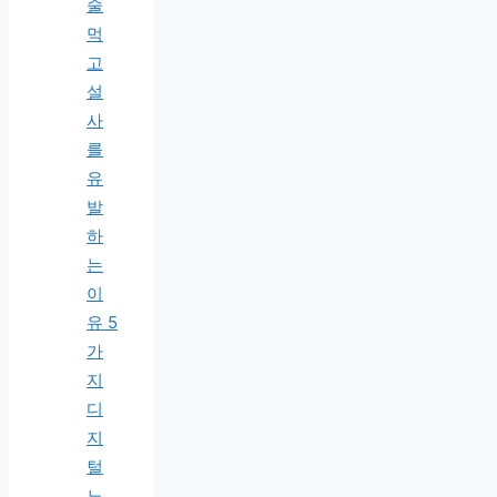
술
먹
고
설
사
를
유
발
하
는
이
유 5
가
지
디
지
털
노