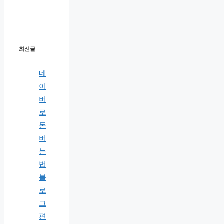
최신글
네
이
버
로
돈
버
는
법
블
로
그
편