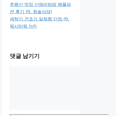
고
주왕산 맛집 산채비빔밥 해물파
리
전 후기 (ft. 청솔식당)
세탁기 건조기 일체형 단점 (ft.
워시타워 1년)
댓글 남기기
댓
글