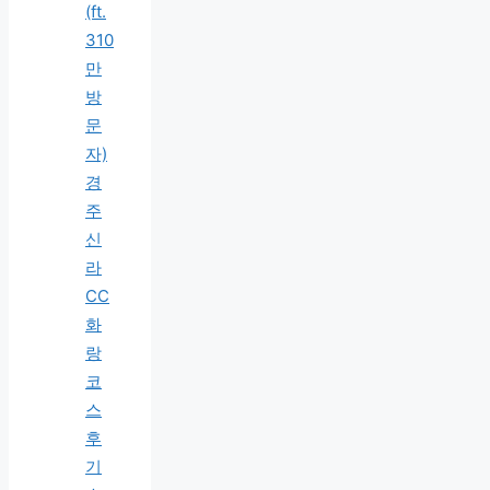
(ft.
310
만
방
문
자)
경
주
신
라
CC
화
랑
코
스
후
기