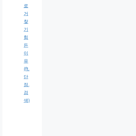
로
거
찾
기
힘
든
이
유
(ft.
단
점,
검
색)