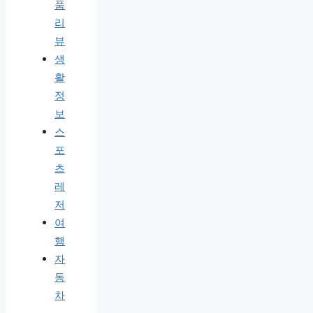
품
리
뷰
생
활
정
보
스
포
츠
레
저
여
행
자
동
차