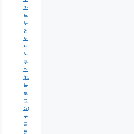
마
드
부
업
노
트
북
추
천
(ft.
블
로
그
용)
구
글
블