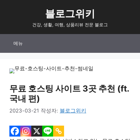
컨
블로그위키
텐
츠
건강, 생활, 여행, 상품리뷰 전문 블로그
로
건
메뉴
너
뛰
기
무료 호스팅 사이트 3곳 추천 (ft.
국내 편)
2023-03-21
작성자:
블로그위키