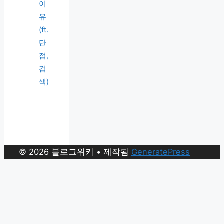
이
유
(ft.
단
점,
검
색)
© 2026 블로그위키
• 제작됨
GeneratePress