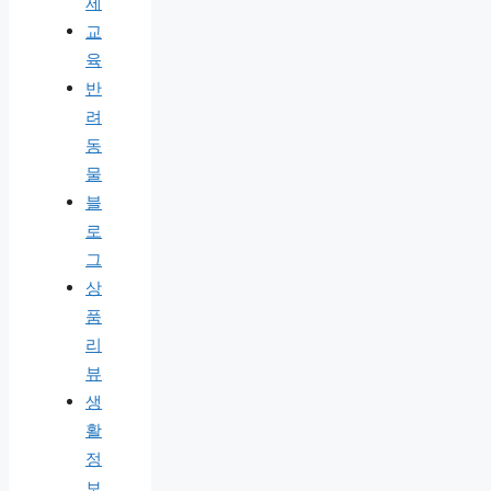
제
교
육
반
려
동
물
블
로
그
상
품
리
뷰
생
활
정
보