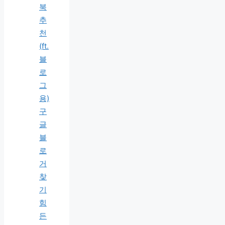
북
추
천
(ft.
블
로
그
용)
구
글
블
로
거
찾
기
힘
든