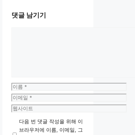
댓글 남기기
댓
글
이
름
이
메
웹
일
사
다음 번 댓글 작성을 위해 이
이
브라우저에 이름, 이메일, 그
트