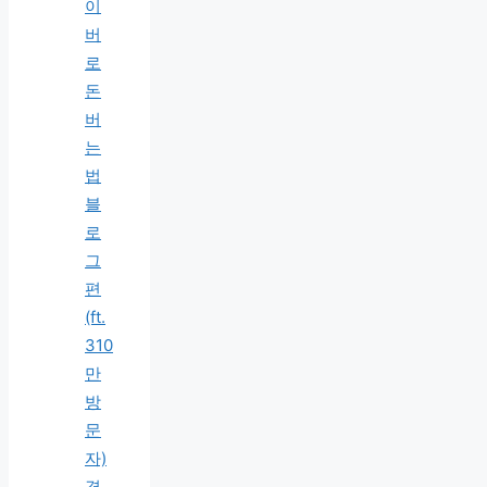
이
버
로
돈
버
는
법
블
로
그
편
(ft.
310
만
방
문
자)
경