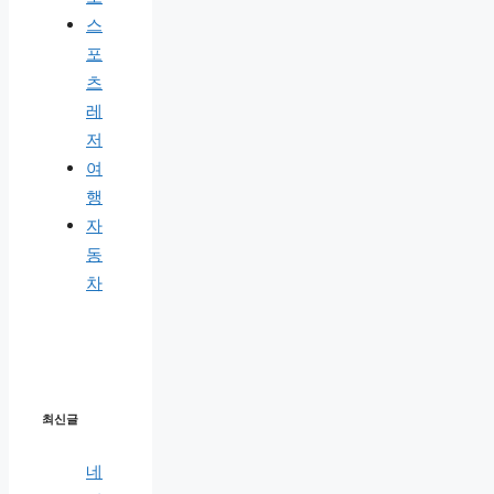
스
포
츠
레
저
여
행
자
동
차
최신글
네