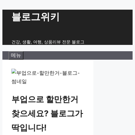
컨
블로그위키
텐
츠
로
건강, 생활, 여행, 상품리뷰 전문 블로그
건
메뉴
너
뛰
기
부업으로 할만한거
찾으세요? 블로그가
딱입니다!