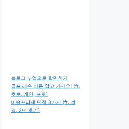
카
태
블로그
부업으로 할만한거
테
그
골프 레슨 비용 알고 가세요! (ft.
고
초보, 개인, 프로)
리
비숑프리제 단점 3가지 (ft. 성
격, 3년 후기)