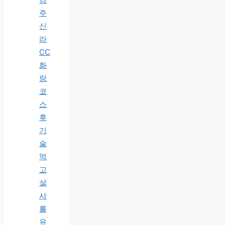
주
신
라
CC
화
랑
코
스
후
기
술
먹
고
설
사
를
유