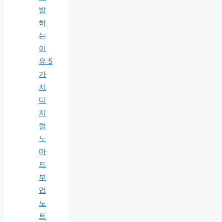
발
하
는
이
유 5
가
지
디
지
털
노
마
드
부
업
노
트