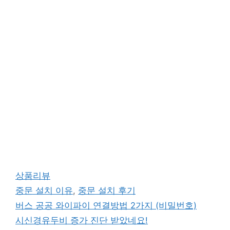
카
상품리뷰
테
태
중문 설치 이유
,
중문 설치 후기
고
그
버스 공공 와이파이 연결방법 2가지 (비밀번호)
리
시신경유두비 증가 진단 받았네요!