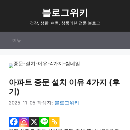
컨
블로그위키
텐
츠
건강, 생활, 여행, 상품리뷰 전문 블로그
로
건
메뉴
너
뛰
기
아파트 중문 설치 이유 4가지 (후
기)
2025-11-05
작성자:
블로그위키