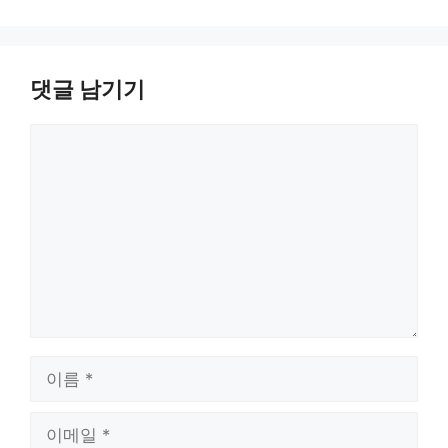
댓글 남기기
댓
글
이
름
이