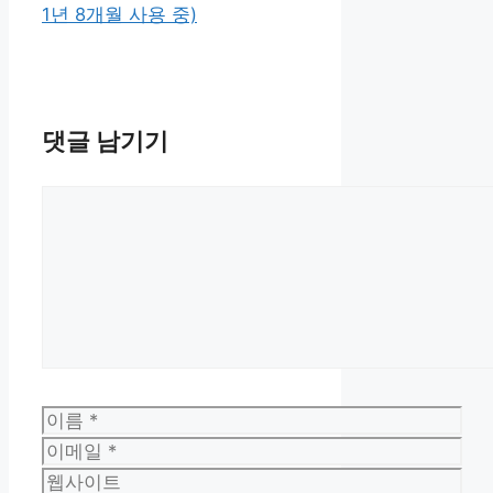
1년 8개월 사용 중)
댓글 남기기
댓
글
이
름
이
메
웹