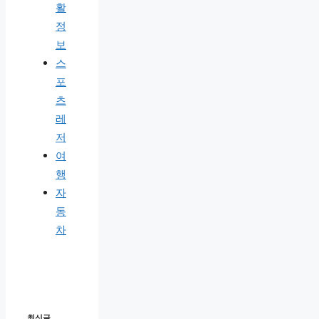
활
정
보
스
포
츠
레
저
여
행
자
동
차
최신글