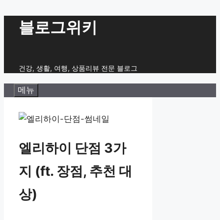
컨
블로그위키
텐
츠
로
건강, 생활, 여행, 상품리뷰 전문 블로그
건
메뉴
너
뛰
기
엘리하이 단점 3가
지 (ft. 장점, 추천 대
상)