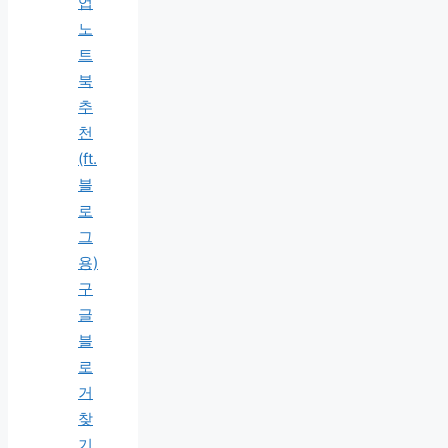
업
노
트
북
추
천
(ft.
블
로
그
용)
구
글
블
로
거
찾
기