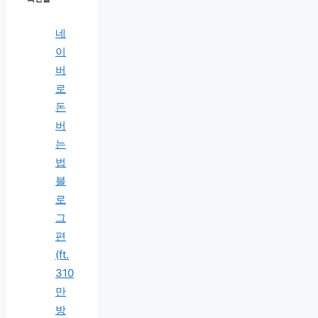
네
이
버
로
돈
버
는
법
블
로
그
편
(ft.
310
만
방