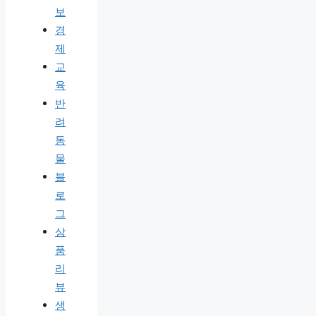
보
경
제
교
육
반
려
동
물
블
로
그
상
품
리
뷰
생