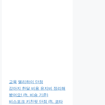
카
태
교육
엘리하이 단점
테
그
강아지 한달 비용 유지비 정리해
고
봤어요! (ft. 비숑 기준)
리
비스포크 키친핏 단점 (ft. 코타