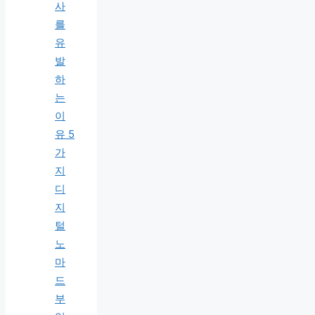
사
를
유
발
하
는
이
유 5
가
지
디
지
털
노
마
드
부