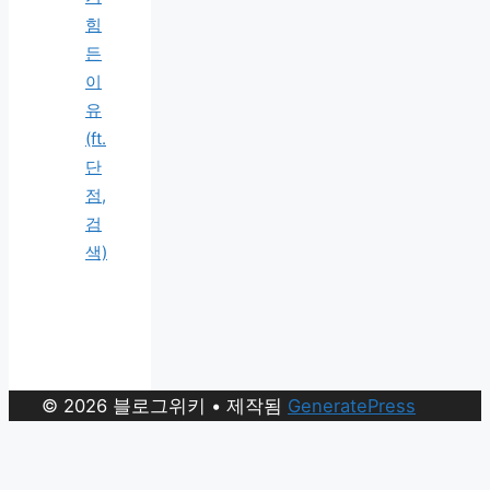
힘
든
이
유
(ft.
단
점,
검
색)
© 2026 블로그위키
• 제작됨
GeneratePress