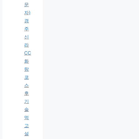
문
자)
경
주
신
라
CC
화
랑
코
스
후
기
술
먹
고
설