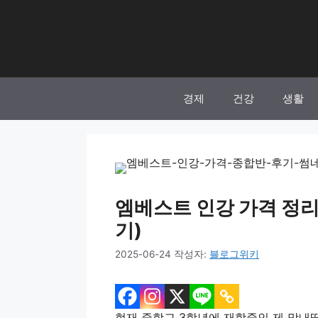
컨
텐
츠
로
건
너
경제
건강
생활
뛰
기
엠베스트 인강 가격 정리해
기)
2025-06-24
작성자:
블로그위키
현재 중학교 3학년에 재학중인 제 막내딸