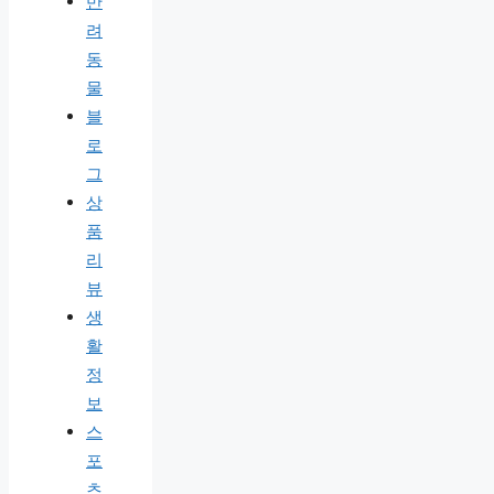
반
려
동
물
블
로
그
상
품
리
뷰
생
활
정
보
스
포
츠