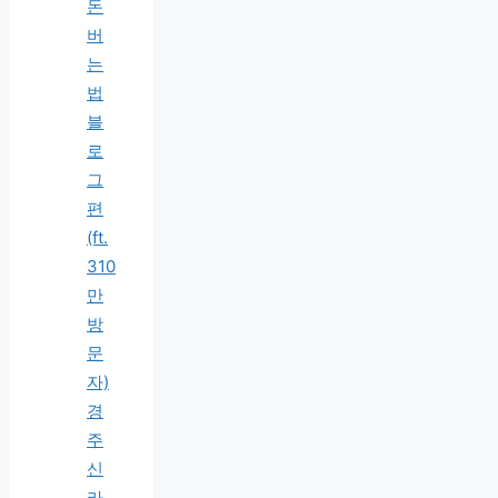
돈
버
는
법
블
로
그
편
(ft.
310
만
방
문
자)
경
주
신
라