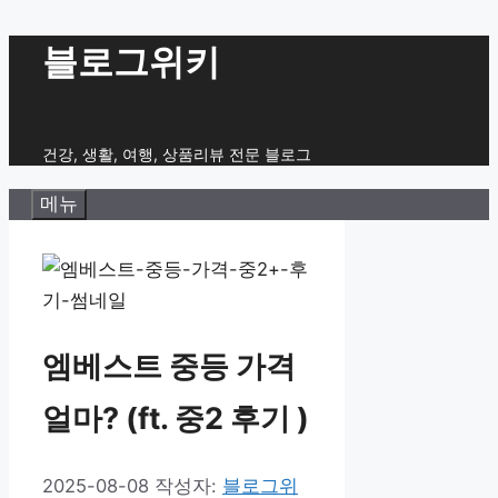
컨
블로그위키
텐
츠
로
건강, 생활, 여행, 상품리뷰 전문 블로그
건
메뉴
너
뛰
기
엠베스트 중등 가격
얼마? (ft. 중2 후기 )
2025-08-08
작성자:
블로그위