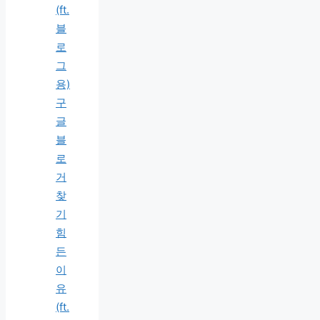
(ft.
블
로
그
용)
구
글
블
로
거
찾
기
힘
든
이
유
(ft.