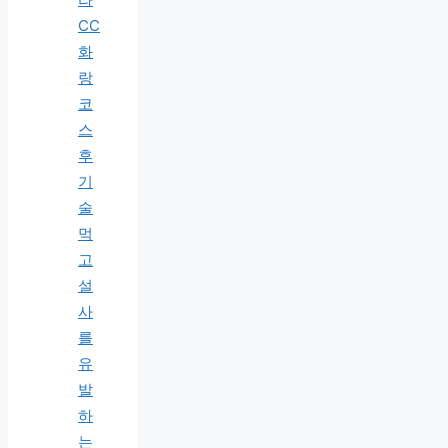
CC
화
랑
코
스
후
기
술
먹
고
설
사
를
유
발
하
는