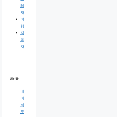
레
저
여
행
자
동
차
최신글
네
이
버
로