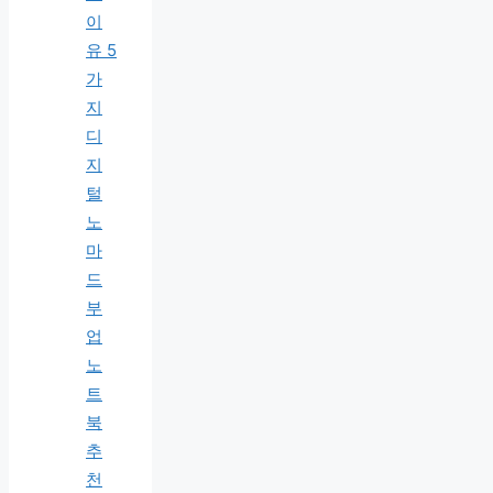
이
유 5
가
지
디
지
털
노
마
드
부
업
노
트
북
추
천