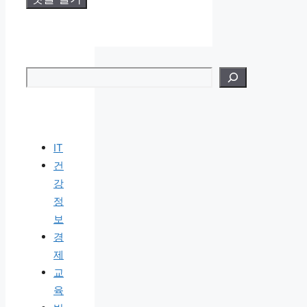
검색
IT
건
강
정
보
경
제
교
육