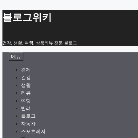
컨
블로그위키
텐
츠
로
건강, 생활, 여행, 상품리뷰 전문 블로그
건
너
메뉴
뛰
기
경제
건강
생활
리뷰
여행
반려
블로그
자동차
스포츠레저