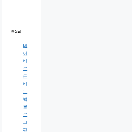
최신글
네
이
버
로
돈
버
는
법
블
로
그
편