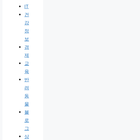
IT
건
강
정
보
경
제
교
육
반
려
동
물
블
로
그
상