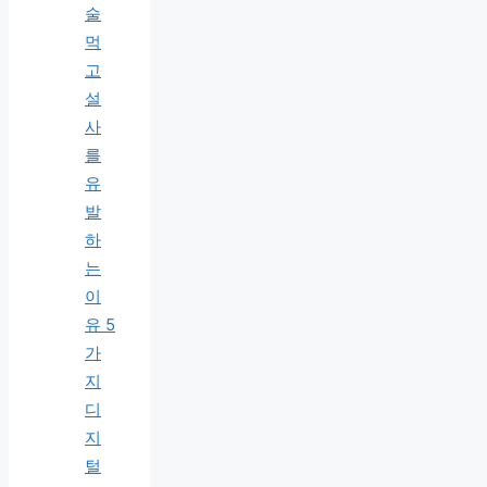
술
먹
고
설
사
를
유
발
하
는
이
유 5
가
지
디
지
털