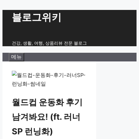
컨
블로그위키
텐
츠
로
건강, 생활, 여행, 상품리뷰 전문 블로그
건
메뉴
너
뛰
기
월드컵 운동화 후기
남겨봐요! (ft. 러너
SP 런닝화)