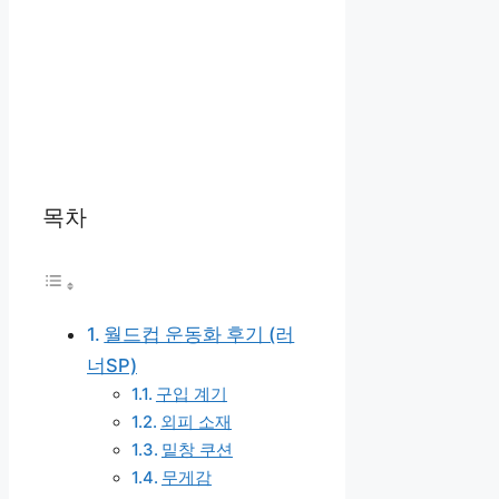
목차
월드컵 운동화 후기 (러
너SP)
구입 계기
외피 소재
밑창 쿠션
무게감