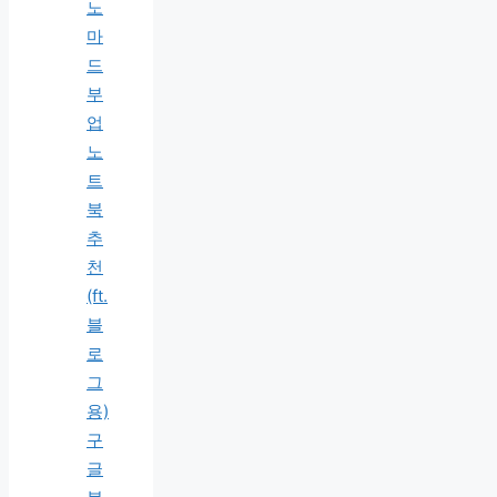
노
마
드
부
업
노
트
북
추
천
(ft.
블
로
그
용)
구
글