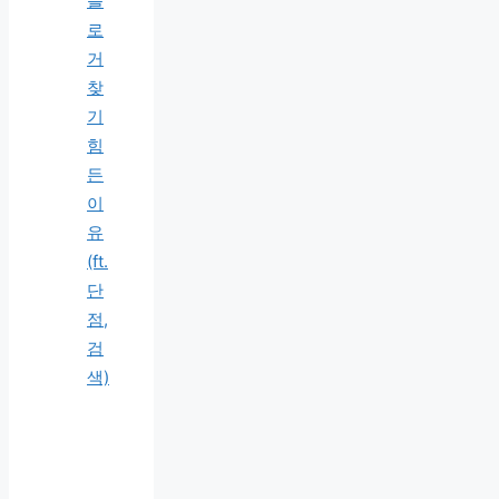
블
로
거
찾
기
힘
든
이
유
(ft.
단
점,
검
색)