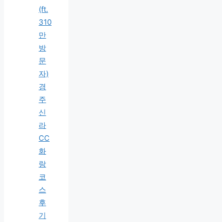
(ft.
310
만
방
문
자)
경
주
신
라
CC
화
랑
코
스
후
기