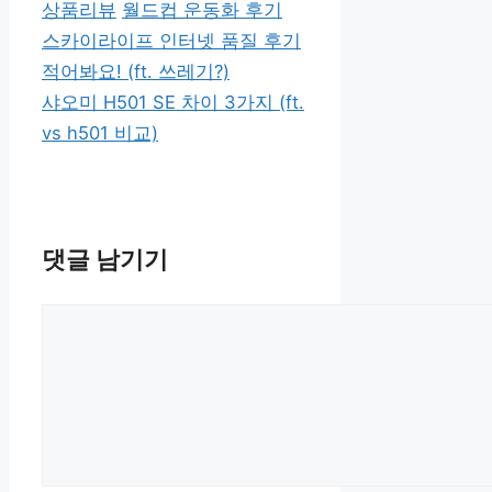
카
태
상품리뷰
월드컵 운동화 후기
테
그
스카이라이프 인터넷 품질 후기
고
적어봐요! (ft. 쓰레기?)
리
샤오미 H501 SE 차이 3가지 (ft.
vs h501 비교)
댓글 남기기
댓
글