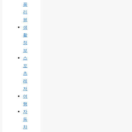
품
리
뷰
생
활
정
보
스
포
츠
레
저
여
행
자
동
차