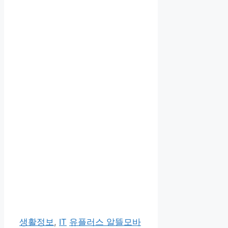
카
태
생활정보
,
IT
유플러스 알뜰모바