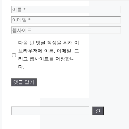
이
름
이
메
웹
일
사
다음 번 댓글 작성을 위해 이
이
브라우저에 이름, 이메일, 그
트
리고 웹사이트를 저장합니
다.
검색