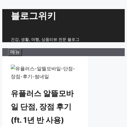
컨
블로그위키
텐
츠
로
건강, 생활, 여행, 상품리뷰 전문 블로그
건
메뉴
너
뛰
기
유플러스 알뜰모바
일 단점, 장점 후기
(ft. 1년 반 사용)