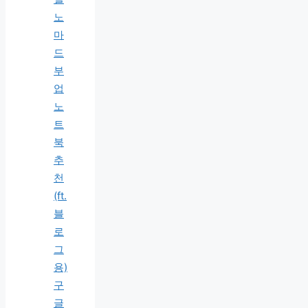
노
마
드
부
업
노
트
북
추
천
(ft.
블
로
그
용)
구
글