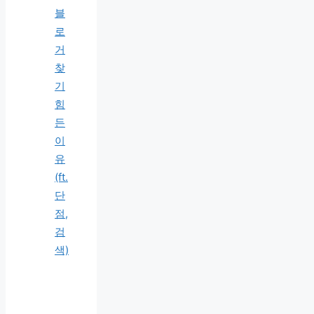
블
로
거
찾
기
힘
든
이
유
(ft.
단
점,
검
색)