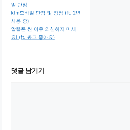
테
그
일 단점
고
ktm모바일 단점 및 장점 (ft. 2년
리
사용 중)
알뜰폰 싼 이유 의심하지 마세
요! (ft. 싸고 좋아요)
댓글 남기기
댓
글