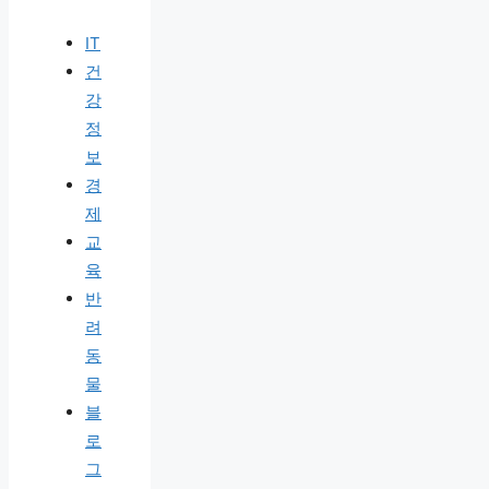
IT
건
강
정
보
경
제
교
육
반
려
동
물
블
로
그