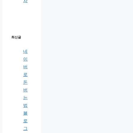
차
최신글
네
이
버
로
돈
버
는
법
블
로
그