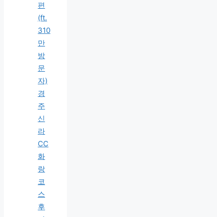
편
(ft.
310
만
방
문
자)
경
주
신
라
CC
화
랑
코
스
후