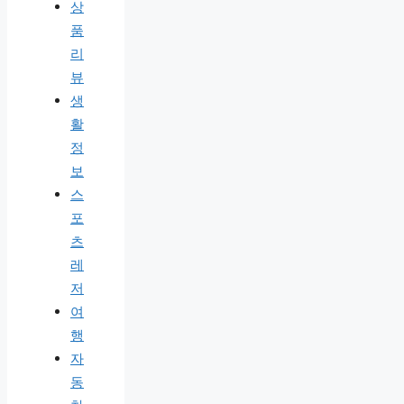
상
품
리
뷰
생
활
정
보
스
포
츠
레
저
여
행
자
동