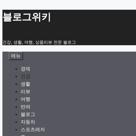
컨
블로그위키
텐
츠
로
건강, 생활, 여행, 상품리뷰 전문 블로그
건
너
메뉴
뛰
기
경제
건강
생활
리뷰
여행
반려
블로그
자동차
스포츠레저