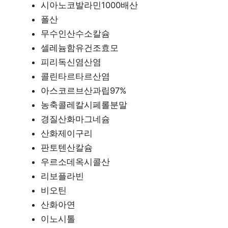
시아노코발라민1000배산
폴산
무수인산수소칼슘
셀레늄함유건조효모
피리독신염산염
콜린타르타르산염
아스코르브산과립97%
농축콜레칼시페롤분말
경질산화마그네슘
산화제이구리
판토텐산칼슘
우르소데옥시콜산
리보플라빈
비오틴
산화아연
이노시톨