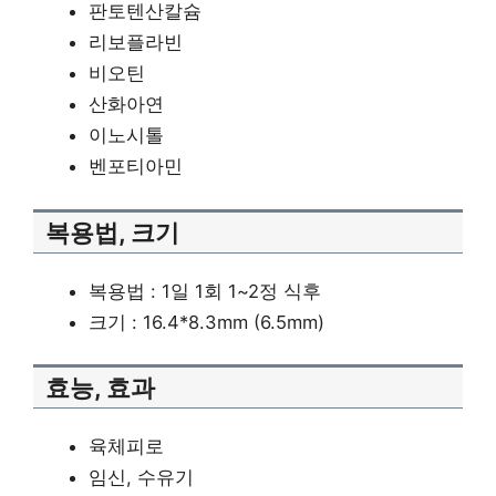
판토텐산칼슘
리보플라빈
비오틴
산화아연
이노시톨
벤포티아민
복용법, 크기
복용법 : 1일 1회 1~2정 식후
크기 : 16.4*8.3mm (6.5mm)
효능, 효과
육체피로
임신, 수유기