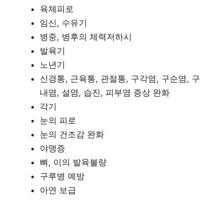
육체피로
임신, 수유기
병중, 병후의 체력저하시
발육기
노년기
신경통, 근육통, 관절통, 구각염, 구순염, 구
내염, 설염, 습진, 피부염 증상 완화
각기
눈의 피로
눈의 건조감 완화
야맹증
뼈, 이의 발육불량
구루병 예방
아연 보급