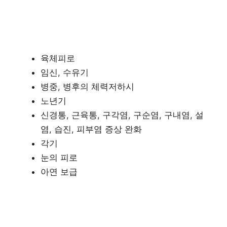
육체피로
임신, 수유기
병중, 병후의 체력저하시
노년기
신경통, 근육통, 구각염, 구순염, 구내염, 설
염, 습진, 피부염 증상 완화
각기
눈의 피로
아연 보급