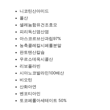
니코틴산아미드
폴산
셀레늄함유건조효모
피리독신염산염
아스코르브산과립97%
농축콜레칼시페롤분말
판토텐산칼슘
우르소데옥시콜산
리보플라빈
시아노코발라민100배산
비오틴
산화아연
벤포티아민
토코페롤아세테이트 50%