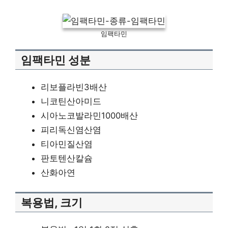
임팩타민
임팩타민 성분
리보플라빈3배산
니코틴산아미드
시아노코발라민1000배산
피리독신염산염
티아민질산염
판토텐산칼슘
산화아연
복용법, 크기