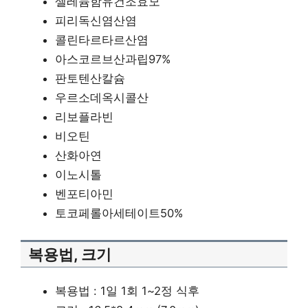
셀레늄함유건조효모
피리독신염산염
콜린타르타르산염
아스코르브산과립97%
판토텐산칼슘
우르소데옥시콜산
리보플라빈
비오틴
산화아연
이노시톨
벤포티아민
토코페롤아세테이트50%
복용법, 크기
복용법 : 1일 1회 1~2정 식후