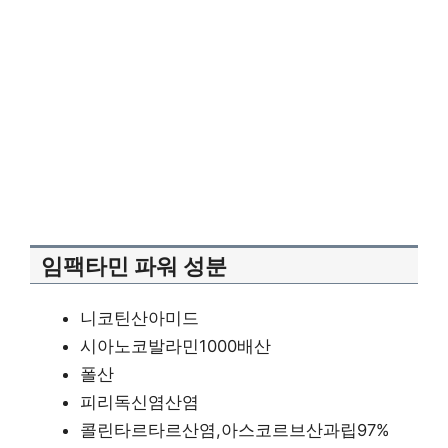
임팩타민 파워 성분
니코틴산아미드
시아노코발라민1000배산
폴산
피리독신염산염
콜린타르타르산염,아스코르브산과립97%