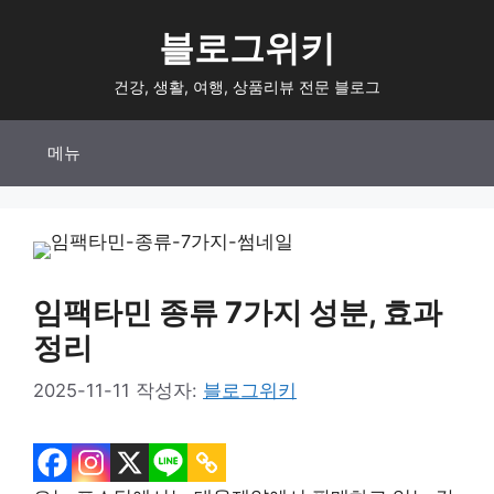
컨
블로그위키
텐
츠
건강, 생활, 여행, 상품리뷰 전문 블로그
로
건
메뉴
너
뛰
기
임팩타민 종류 7가지 성분, 효과
정리
2025-11-11
작성자:
블로그위키