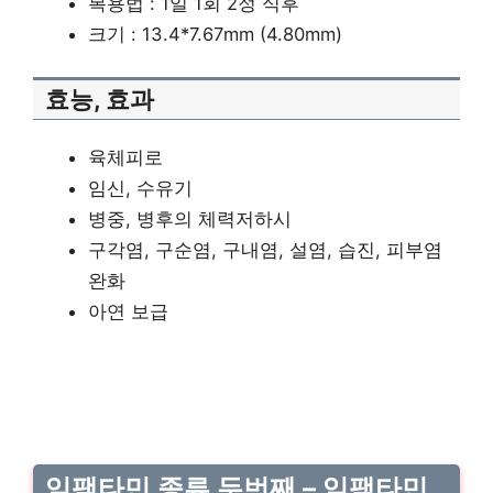
복용법 : 1일 1회 2정 식후
크기 : 13.4*7.67mm (4.80mm)
효능, 효과
육체피로
임신, 수유기
병중, 병후의 체력저하시
구각염, 구순염, 구내염, 설염, 습진, 피부염
완화
아연 보급
임팩타민 종류 두번째 – 임팩타민