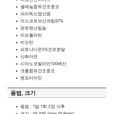
셀레늄함유건조효모
피리독신염산염
아스코르브산과립97%
판토텐산칼슘
리보플라빈
비오틴
피토나디온5%건조분말
산화아연
시아노코발라민100배산
크롬함유건조효모
벤포티아민
용법, 크기
용법 : 1일 1회 2정 식후
크기 : 16.3*8.2mm (6.8mm)