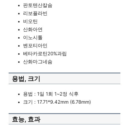
판토텐산칼슘
리보플라빈
비오틴
산화아연
이노시톨
벤포티아민
베타카로틴20%과립
산화마그네슘
용법, 크기
용법 : 1일 1회 1~2정 식후
크기 : 17.71*9.42mm (6.78mm)
효능, 효과