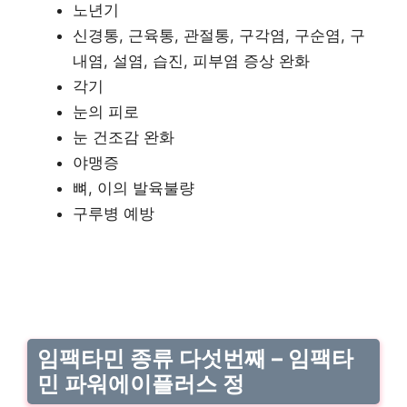
노년기
신경통, 근육통, 관절통, 구각염, 구순염, 구
내염, 설염, 습진, 피부염 증상 완화
각기
눈의 피로
눈 건조감 완화
야맹증
뼈, 이의 발육불량
구루병 예방
임팩타민 종류 다섯번째 – 임팩타
민 파워에이플러스 정