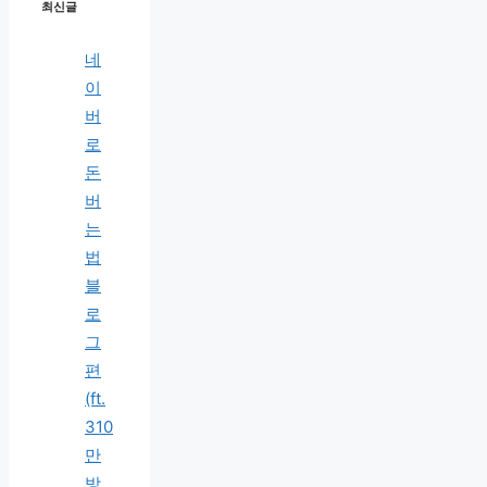
최신글
네
이
버
로
돈
버
는
법
블
로
그
편
(ft.
310
만
방