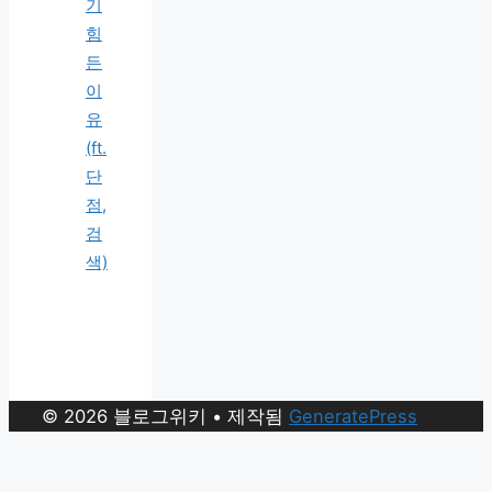
기
힘
든
이
유
(ft.
단
점,
검
색)
© 2026 블로그위키
• 제작됨
GeneratePress