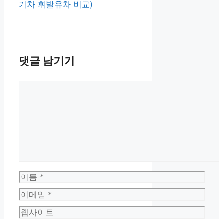
기차 휘발유차 비교)
댓글 남기기
댓
글
이
름
이
메
웹