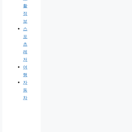
활
정
보
스
포
츠
레
저
여
행
자
동
차