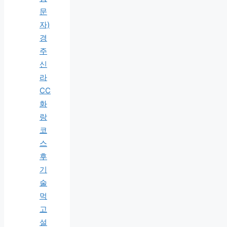
문
자)
경
주
신
라
CC
화
랑
코
스
후
기
술
먹
고
설