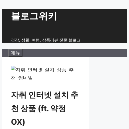
컨
블로그위키
텐
츠
로
건강, 생활, 여행, 상품리뷰 전문 블로그
건
메뉴
너
뛰
기
자취 인터넷 설치 추
천 상품 (ft. 약정
OX)