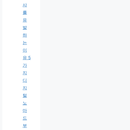
사
를
유
발
하
는
이
유 5
가
지
디
지
털
노
마
드
부