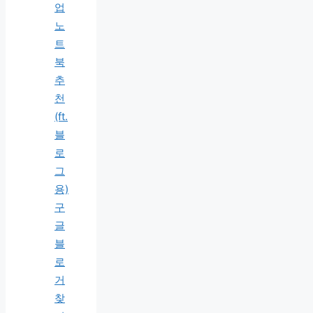
업
노
트
북
추
천
(ft.
블
로
그
용)
구
글
블
로
거
찾