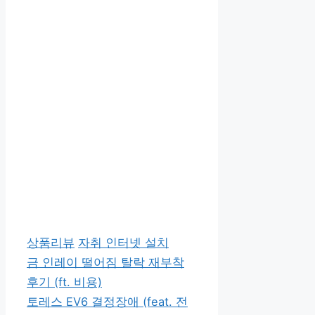
카
태
상품리뷰
자취 인터넷 설치
테
그
금 인레이 떨어짐 탈락 재부착
고
후기 (ft. 비용)
리
토레스 EV6 결정장애 (feat. 전