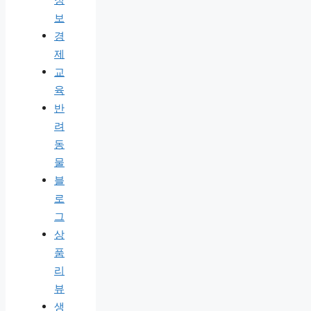
보
경
제
교
육
반
려
동
물
블
로
그
상
품
리
뷰
생