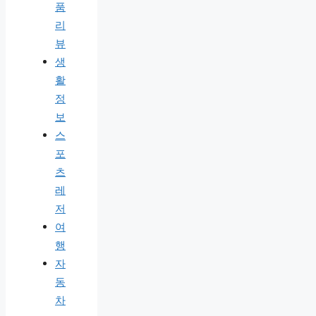
품
리
뷰
생
활
정
보
스
포
츠
레
저
여
행
자
동
차