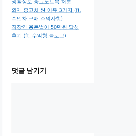
카
태
생활정보
중고노트북 처분
테
그
외제 중고차 싼 이유 3가지 (ft.
고
수입차 구매 주의사항)
리
직장인 용돈벌이 50만원 달성
후기 (ft. 수익형 블로그)
댓글 남기기
댓
글