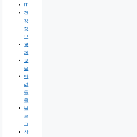
IT
건
강
정
보
경
제
교
육
반
려
동
물
블
로
그
상