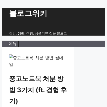
컨
블로그위키
텐
츠
로
건강, 생활, 여행, 상품리뷰 전문 블로그
건
메뉴
너
뛰
기
중고노트북 처분 방
법 3가지 (ft. 경험 후
기)