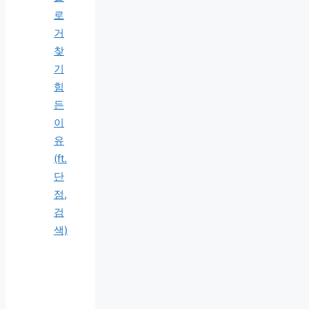
로
거
찾
기
힘
든
이
유
(ft.
단
점,
검
색)