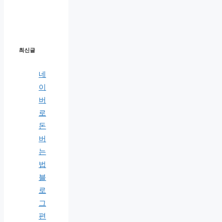
최신글
네
이
버
로
돈
버
는
법
블
로
그
편