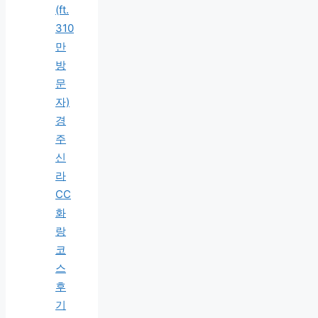
(ft.
310
만
방
문
자)
경
주
신
라
CC
화
랑
코
스
후
기