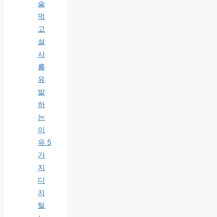
술
먹
고
설
사
를
유
발
하
는
이
유 5
가
지
디
지
털