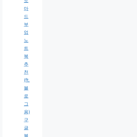
노
마
드
부
업
노
트
북
추
천
(ft.
블
로
그
용)
구
글
블