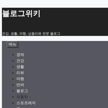
컨
블로그위키
텐
츠
로
건강, 생활, 여행, 상품리뷰 전문 블로그
건
너
메뉴
뛰
기
경제
건강
생활
리뷰
여행
반려
블로그
자동차
스포츠레저