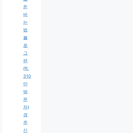
돈
버
는
법
블
로
그
편
(ft.
310
만
방
문
자)
경
주
신