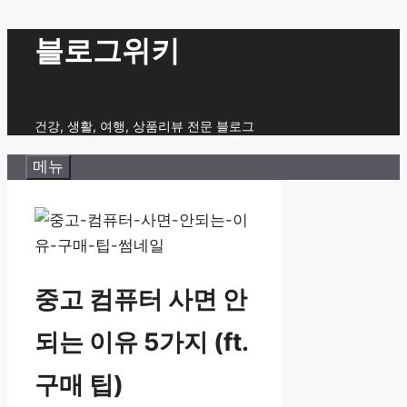
컨
블로그위키
텐
츠
로
건강, 생활, 여행, 상품리뷰 전문 블로그
건
메뉴
너
뛰
기
중고 컴퓨터 사면 안
되는 이유 5가지 (ft.
구매 팁)