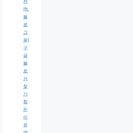
천
(ft.
블
로
그
용)
구
글
블
로
거
찾
기
힘
든
이
유
(ft.