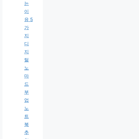
는
이
유 5
가
지
디
지
털
노
마
드
부
업
노
트
북
추