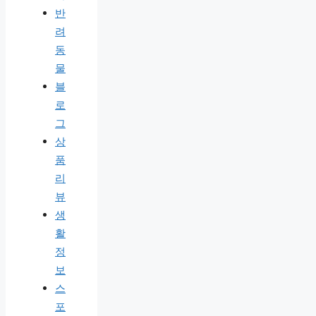
반
려
동
물
블
로
그
상
품
리
뷰
생
활
정
보
스
포