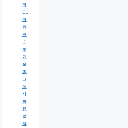
라
CC
화
랑
코
스
후
기
술
먹
고
설
사
를
유
발
하