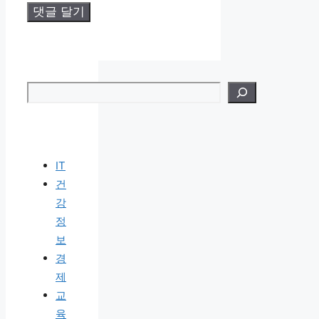
검색
IT
건
강
정
보
경
제
교
육