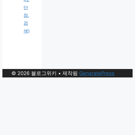
단
점,
검
색)
© 2026 블로그위키
• 제작됨
GeneratePress