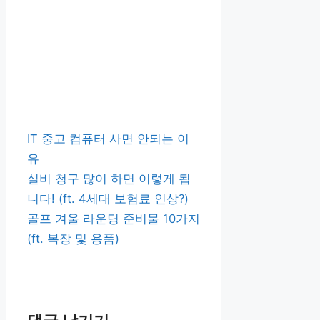
카
태
IT
중고 컴퓨터 사면 안되는 이
테
그
유
고
실비 청구 많이 하면 이렇게 됩
리
니다! (ft. 4세대 보험료 인상?)
골프 겨울 라운딩 준비물 10가지
(ft. 복장 및 용품)