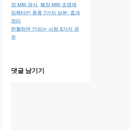
테
그
장 MRI 금식
,
췌장 MRI 조영제
고
임팩타민 종류 7가지 성분, 효과
리
정리
헌혈하면 안되는 사람 8가지 경
우
댓글 남기기
댓
글