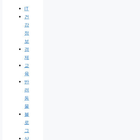
IT
건
강
정
보
경
제
교
육
반
려
동
물
블
로
그
상