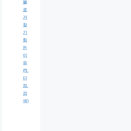
블
로
거
찾
기
힘
든
이
유
(ft.
단
점,
검
색)