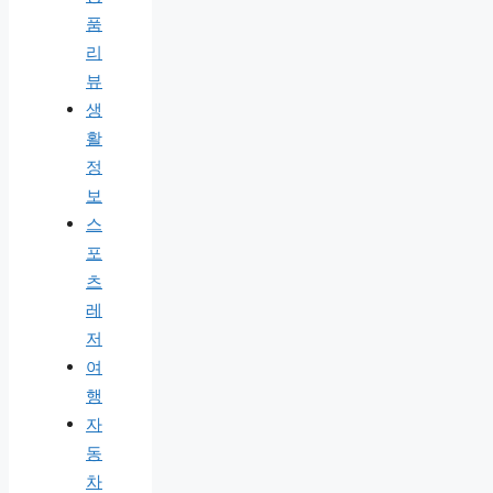
품
리
뷰
생
활
정
보
스
포
츠
레
저
여
행
자
동
차