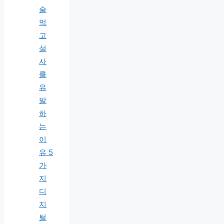
술
먹
고
설
사
를
유
발
하
는
이
유 5
가
지
디
지
털