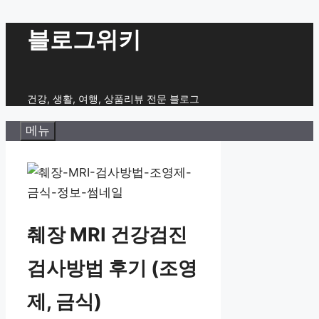
컨
블로그위키
텐
츠
로
건강, 생활, 여행, 상품리뷰 전문 블로그
건
메뉴
너
뛰
기
췌장 MRI 건강검진
검사방법 후기 (조영
제, 금식)