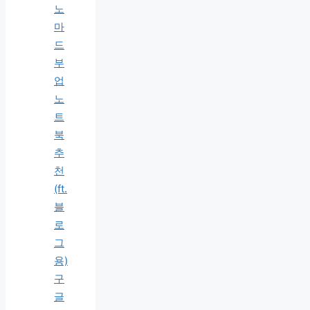
노
마
드
부
업
노
트
북
추
천
(ft.
블
로
그
용)
구
글