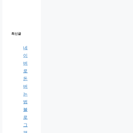
최신글
네
이
버
로
돈
버
는
법
블
로
그
편