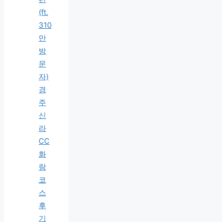
(ft.
310
만
방
문
자)
경
주
신
라
CC
화
랑
코
스
후
기