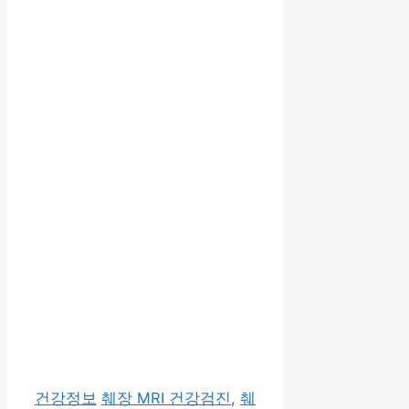
카
태
건강정보
췌장 MRI 건강검진
,
췌