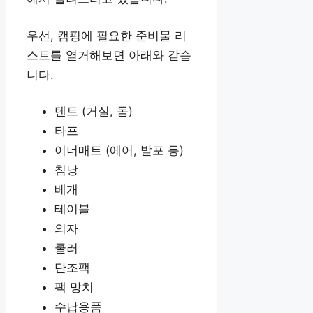
우선, 캠핑에 필요한 준비물 리
스트를 열거해보면 아래와 같습
니다.
텐트 (거실, 돔)
타프
이너매트 (에어, 발포 등)
침낭
베개
테이블
의자
쿨러
단조팩
팩 망치
수납용품