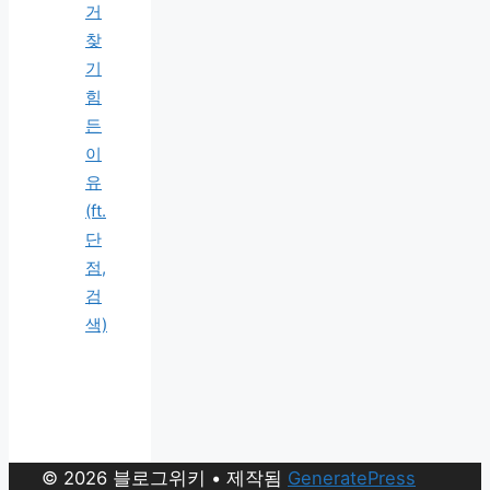
거
찾
기
힘
든
이
유
(ft.
단
점,
검
색)
© 2026 블로그위키
• 제작됨
GeneratePress