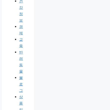
건
강
정
보
경
제
교
육
반
려
동
물
블
로
그
상
품
리