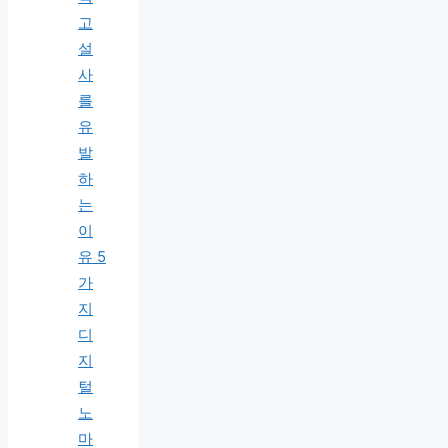
고
설
사
를
유
발
하
는
이
유 5
가
지
디
지
털
노
마