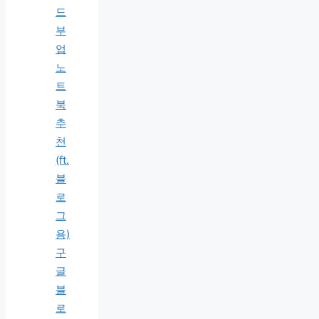
드
부
업
노
트
북
추
천
(ft.
블
로
그
용)
구
글
블
로