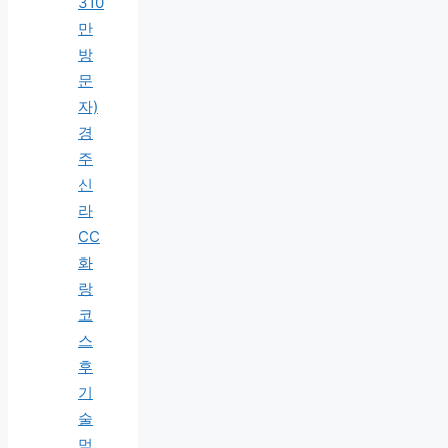
310
만
방
문
자)
경
주
신
라
CC
화
랑
코
스
후
기
술
먹