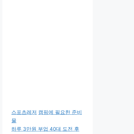
카
태
스포츠레저
캠핑에 필요한 준비
테
그
물
고
하루 3만원 부업 40대 도전 후