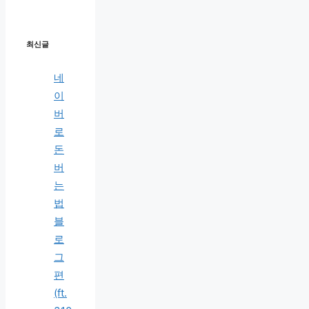
최신글
네
이
버
로
돈
버
는
법
블
로
그
편
(ft.