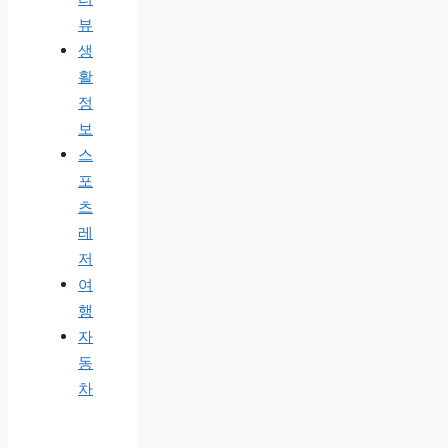
뷰
생
활
정
보
스
포
츠
레
저
여
행
자
동
차