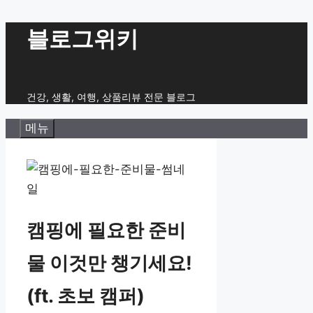
컨
블로그위키
텐
츠
로
건강, 생활, 여행, 상품리뷰 전문 블로그
건
메뉴
너
뛰
기
캠핑에 필요한 준비
물 이것만 챙기세요!
(ft. 초보 캠퍼)