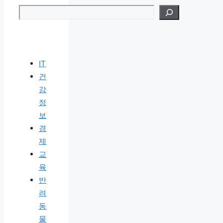
검색
IT
건
강
정
보
경
제
교
육
반
려
동
물