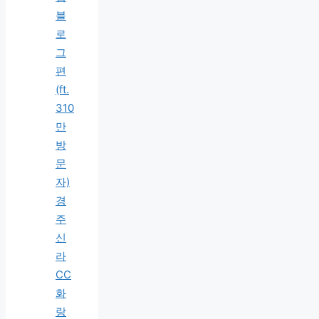
블
로
그
편
(ft.
310
만
방
문
자)
경
주
신
라
CC
화
랑