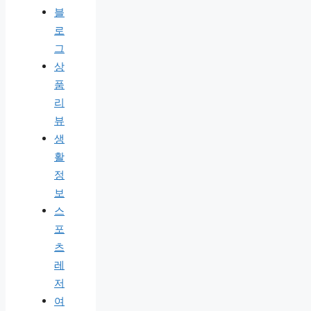
블
로
그
상
품
리
뷰
생
활
정
보
스
포
츠
레
저
여