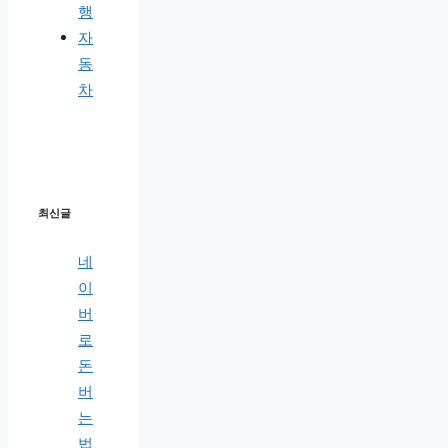
행
자
동
차
최신글
네
이
버
로
돈
버
는
법