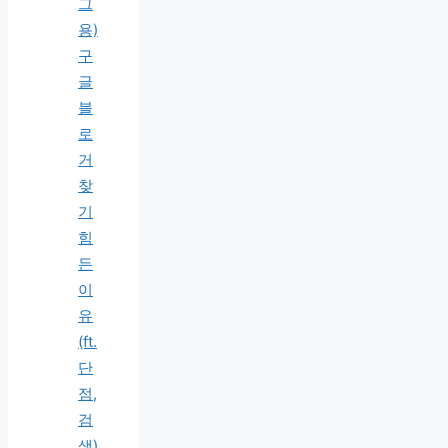
그
용)
구
글
블
로
거
찾
기
힘
든
이
유
(ft.
단
점,
검
색)