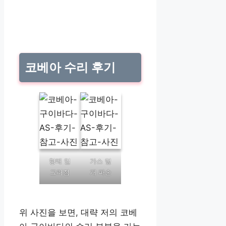
코베아 수리 후기
형태 일
가스 덮
그러짐
개 파손
위 사진을 보면, 대략 저의 코베