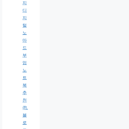
지
디
지
털
노
마
드
부
업
노
트
북
추
천
(ft.
블
로