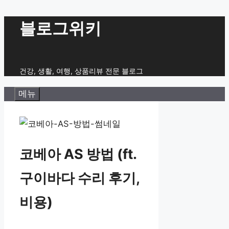
컨
블로그위키
텐
츠
로
건강, 생활, 여행, 상품리뷰 전문 블로그
건
메뉴
너
뛰
기
코베아 AS 방법 (ft.
구이바다 수리 후기,
비용)