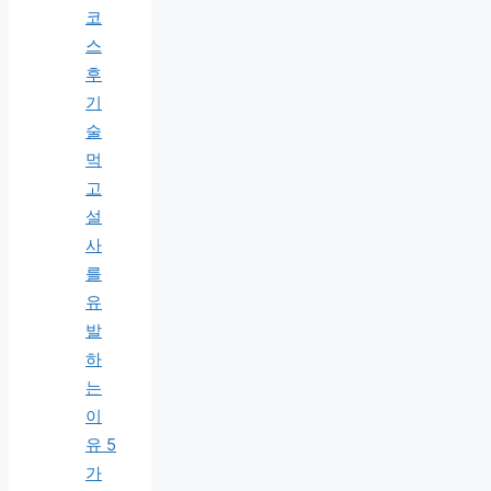
코
스
후
기
술
먹
고
설
사
를
유
발
하
는
이
유 5
가